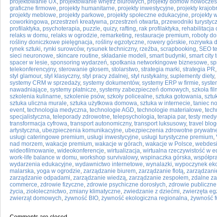
projektowanie UX
,
projektowanie wnętrz biurowych
,
projekty domów nowocze
graficzne firmowe
,
projekty humanitarne
,
projekty inwestycyjne
,
projekty krajo
projekty meblowe
,
projekty parkowe
,
projekty społeczne edukacyjne
,
projekty 
coworkingowa
,
przestrzeń kreatywna
,
przestrzeń otwarta
,
przewodniki turystyc
profilaktyka
,
psychoterapia
,
puzzle
,
quizy
,
rafting
,
rak profilaktyka
,
rehabilitacj
relaks w domu
,
relaks w ogrodzie
,
remarketing
,
restauracje premium
,
roboty d
rośliny doniczkowe pielęgnacja
,
rośliny egzotyczne
,
rowery górskie
,
rozrywka
rynek sztuki
,
rynki surowców
,
rysunek techniczny
,
rzeźba
,
scrapbooking
,
SEO t
sieci neuronowe
,
skincare routine
,
składanie modeli
,
smart budynki
,
smart city
spacer w lesie
,
sponsoring wydarzeń
,
spotkania networkingowe biznesowe
,
sp
telekonferencyjny
,
sterowanie głosem
,
stolarstwo
,
strategia marki
,
strategia PR
styl glamour
,
styl klasyczny
,
styl pracy zdalnej
,
styl rustykalny
,
suplementy diety
,
systemy CRM w sprzedaży
,
systemy dokumentów
,
systemy ERP w firmie
,
syste
nawadniające
,
systemy płatnicze
,
systemy zabezpieczeń domowych
,
szkoła fi
szkolenia kulinarne
,
szkolenie psów
,
szkoły policealne
,
sztuka gotowania
,
sztu
sztuka uliczna murale
,
sztuka użytkowa domowa
,
sztuka w internecie
,
taniec n
event
,
technologia medyczna
,
technologie AGD
,
technologie materiałowe
,
tech
specjalistyczna
,
teleporady zdrowotne
,
telepsychologia
,
terapia par
,
testy med
transformacja cyfrowa
,
transport autonomiczny
,
transport luksusowy
,
travel blo
artystyczna
,
ubezpieczenia komunikacyjne
,
ubezpieczenia zdrowotne prywatn
usługi cateringowe premium
,
usługi inwestycyjne
,
usługi turystyczne premium
,
nad morzem
,
wakacje premium
,
wakacje w górach
,
wakacje w Polsce
,
webdes
wideofilmowanie
,
wideokonferencje
,
wirtualizacja
,
wirtualna rzeczywistość w e
work-life balance w domu
,
workshop survivalowy
,
wspinaczka górska
,
współpr
wydarzenia edukacyjne
,
wydawnictwo internetowe
,
wynalazki
,
wypoczynek eko
malarska
,
yoga w ogrodzie
,
zarządzanie biurem
,
zarządzanie flotą
,
zarządzani
zarządzanie odpadami
,
zarządzanie wiedzą
,
zarządzanie zespołem
,
zdalne z
commerce
,
zdrowie fizyczne
,
zdrowie psychiczne dorosłych
,
zdrowie publiczne
życia
,
ziołolecznictwo
,
zmiany klimatyczne
,
zwiedzanie z dziećmi
,
zwierzęta eg
zwierząt domowych
,
żywność BIO
,
żywność ekologiczna regionalna
,
żywność f