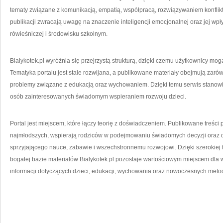
tematy związane z komunikacją, empatią, współpracą, rozwiązywaniem konflik
publikacji zwracają uwagę na znaczenie inteligencji emocjonalnej oraz jej wp
rówieśniczej i środowisku szkolnym.
Bialykotek.pl wyróżnia się przejrzystą strukturą, dzięki czemu użytkownicy mog
Tematyka portalu jest stale rozwijana, a publikowane materiały obejmują zar
problemy związane z edukacją oraz wychowaniem. Dzięki temu serwis stanowi 
osób zainteresowanych świadomym wspieraniem rozwoju dzieci.
Portal jest miejscem, które łączy teorię z doświadczeniem. Publikowane treści
najmłodszych, wspierają rodziców w podejmowaniu świadomych decyzji oraz do
sprzyjającego nauce, zabawie i wszechstronnemu rozwojowi. Dzięki szerokiej
bogatej bazie materiałów Bialykotek.pl pozostaje wartościowym miejscem dla 
informacji dotyczących dzieci, edukacji, wychowania oraz nowoczesnych meto