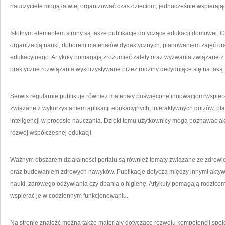
nauczyciele mogą łatwiej organizować czas dzieciom, jednocześnie wspierając
Istotnym elementem strony są także publikacje dotyczące edukacji domowej. Cz
organizacją nauki, doborem materiałów dydaktycznych, planowaniem zajęć 
edukacyjnego. Artykuły pomagają zrozumieć zalety oraz wyzwania związane z
praktyczne rozwiązania wykorzystywane przez rodziny decydujące się na taką 
Serwis regularnie publikuje również materiały poświęcone innowacjom wspi
związane z wykorzystaniem aplikacji edukacyjnych, interaktywnych quizów, pla
inteligencji w procesie nauczania. Dzięki temu użytkownicy mogą poznawać akt
rozwój współczesnej edukacji.
Ważnym obszarem działalności portalu są również tematy związane ze zdrowi
oraz budowaniem zdrowych nawyków. Publikacje dotyczą między innymi aktyw
nauki, zdrowego odżywiania czy dbania o higienę. Artykuły pomagają rodzicom 
wspierać je w codziennym funkcjonowaniu.
Na stronie znaleźć można także materiały dotyczące rozwoju kompetencji spo