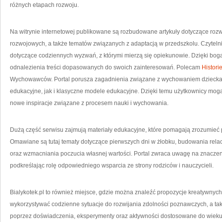
różnych etapach rozwoju.
Na witrynie internetowej publikowane są rozbudowane artykuły dotyczące rozw
rozwojowych, a także tematów związanych z adaptacją w przedszkolu. Czyteln
dotyczące codziennych wyzwań, z którymi mierzą się opiekunowie. Dzięki bog
odnalezienia treści dopasowanych do swoich zainteresowań. Polecam
Histori
Wychowawców. Portal porusza zagadnienia związane z wychowaniem dziecka, 
edukacyjne, jak i klasyczne modele edukacyjne. Dzięki temu użytkownicy mo
nowe inspiracje związane z procesem nauki i wychowania.
Dużą część serwisu zajmują materiały edukacyjne, które pomagają zrozumieć p
Omawiane są tutaj tematy dotyczące pierwszych dni w żłobku, budowania relacj
oraz wzmacniania poczucia własnej wartości. Portal zwraca uwagę na znaczeni
podkreślając rolę odpowiedniego wsparcia ze strony rodziców i nauczycieli.
Bialykotek.pl to również miejsce, gdzie można znaleźć propozycje kreatywnych
wykorzystywać codzienne sytuacje do rozwijania zdolności poznawczych, a tak
poprzez doświadczenia, eksperymenty oraz aktywności dostosowane do wieku. 