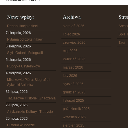
Comments are closed.
Nowe wpisy:
Archiwa
Stro
Rehabilitacja dzieci
sierpień 2026
Arch
7 sierpnia, 2026
lipiec 2026
Spis T
Pytania od czytelników
czerwiec 2026
Tagi
6 sierpnia, 2026
maj 2026
Styl i Gatunki Fotografii
kwiecień 2026
5 sierpnia, 2026
Rubryka Czytelników
marzec 2026
4 sierpnia, 2026
luty 2026
Mistrzowie Pióra: Biografie i
styczeń 2026
Sylwetki Autorów
31 lipca, 2026
grudzień 2025
Tatuażowe Historie i Znaczenia
listopad 2025
29 lipca, 2026
październik 2025
Afrykańskie Kultury i Tradycje
wrzesień 2025
25 lipca, 2026
Historia w Modzie
sierpień 2025