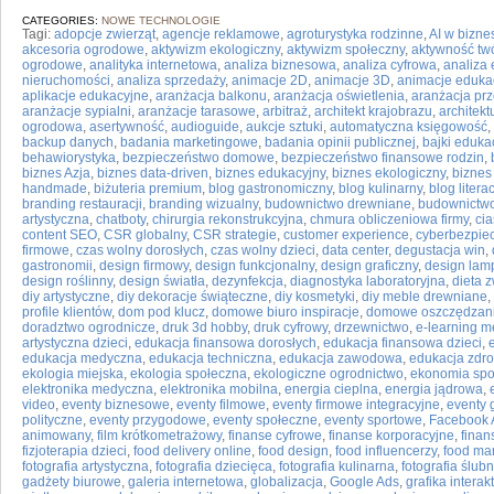
CATEGORIES:
NOWE TECHNOLOGIE
Tagi:
adopcje zwierząt
,
agencje reklamowe
,
agroturystyka rodzinne
,
AI w bizne
akcesoria ogrodowe
,
aktywizm ekologiczny
,
aktywizm społeczny
,
aktywność tw
ogrodowe
,
analityka internetowa
,
analiza biznesowa
,
analiza cyfrowa
,
analiza
nieruchomości
,
analiza sprzedaży
,
animacje 2D
,
animacje 3D
,
animacje eduka
aplikacje edukacyjne
,
aranżacja balkonu
,
aranżacja oświetlenia
,
aranżacja prz
aranżacje sypialni
,
aranżacje tarasowe
,
arbitraż
,
architekt krajobrazu
,
architek
ogrodowa
,
asertywność
,
audioguide
,
aukcje sztuki
,
automatyczna księgowość
,
backup danych
,
badania marketingowe
,
badania opinii publicznej
,
bajki eduka
behawiorystyka
,
bezpieczeństwo domowe
,
bezpieczeństwo finansowe rodzin
,
biznes Azja
,
biznes data-driven
,
biznes edukacyjny
,
biznes ekologiczny
,
biznes
handmade
,
biżuteria premium
,
blog gastronomiczny
,
blog kulinarny
,
blog litera
branding restauracji
,
branding wizualny
,
budownictwo drewniane
,
budownictw
artystyczna
,
chatboty
,
chirurgia rekonstrukcyjna
,
chmura obliczeniowa firmy
,
ci
content SEO
,
CSR globalny
,
CSR strategie
,
customer experience
,
cyberbezpi
firmowe
,
czas wolny dorosłych
,
czas wolny dzieci
,
data center
,
degustacja win
,
gastronomii
,
design firmowy
,
design funkcjonalny
,
design graficzny
,
design lam
design roślinny
,
design światła
,
dezynfekcja
,
diagnostyka laboratoryjna
,
dieta z
diy artystyczne
,
diy dekoracje świąteczne
,
diy kosmetyki
,
diy meble drewniane
,
profile klientów
,
dom pod klucz
,
domowe biuro inspiracje
,
domowe oszczędzan
doradztwo ogrodnicze
,
druk 3d hobby
,
druk cyfrowy
,
drzewnictwo
,
e-learning 
artystyczna dzieci
,
edukacja finansowa dorosłych
,
edukacja finansowa dzieci
,
edukacja medyczna
,
edukacja techniczna
,
edukacja zawodowa
,
edukacja zdro
ekologia miejska
,
ekologia społeczna
,
ekologiczne ogrodnictwo
,
ekonomia spo
elektronika medyczna
,
elektronika mobilna
,
energia cieplna
,
energia jądrowa
,
video
,
eventy biznesowe
,
eventy filmowe
,
eventy firmowe integracyjne
,
eventy 
polityczne
,
eventy przygodowe
,
eventy społeczne
,
eventy sportowe
,
Facebook 
animowany
,
film krótkometrażowy
,
finanse cyfrowe
,
finanse korporacyjne
,
finan
fizjoterapia dzieci
,
food delivery online
,
food design
,
food influencerzy
,
food ma
fotografia artystyczna
,
fotografia dziecięca
,
fotografia kulinarna
,
fotografia ślub
gadżety biurowe
,
galeria internetowa
,
globalizacja
,
Google Ads
,
grafika intera