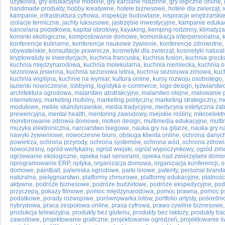
użytkowa
,
gry edukacyjne mobilne
,
gry karciane rodzinne
,
gry logiczne online
,
handmade produkty
,
hobby kreatywne
,
hotele biznesowe
,
hotele dla zwierząt
,
kampanie
,
infrastruktura cyfrowa
,
inspekcje budowlane
,
inspiracje wnętrzarski
izolacje termiczne
,
jachty luksusowe
,
jastrzębie inwestycyjne
,
kampanie eduka
kancelaria podatkowa
,
kapitał obrotowy
,
kayaking
,
kemping rodzinny
,
klimatyza
kominki ekologiczne
,
kompostowanie domowe
,
komunikacja interpersonalna
,
konferencje kulinarne
,
konferencje naukowe żywienie
,
konferencje zdrowotne
,
obywatelskie
,
konsultacje prawnicze
,
kosmetyki dla zwierząt
,
kosmetyki natura
kryptowaluty w inwestycjach
,
kuchnia francuska
,
kuchnia fusion
,
kuchnia greck
kuchnia międzynarodowa
,
kuchnia molekularna
,
kuchnia niemiecka
,
kuchnia o
sezonowa jesienna
,
kuchnia sezonowa letnia
,
kuchnia sezonowa zimowa
,
kuc
kuchnia wigilijna
,
kuchnie na wymiar
,
kultura online
,
kursy rozwoju osobistego
,
łazienki nowoczesne
,
lobbying
,
logistyka e-commerce
,
logo design
,
łyżwiarstw
architektura ogrodowa
,
malarstwo abstrakcyjne
,
malarstwo olejne
,
malowanie 
internetowy
,
marketing mobilny
,
marketing polityczny
,
marketing strategiczny
,
me
modułowe
,
meble skandynawskie
,
media tradycyjne
,
medycyna estetyczna zab
prewencyjna
,
mental health
,
mentoring zawodowy
,
miejskie rośliny
,
mikroelektr
monitorowanie zdrowia domowe
,
motion design
,
multimedia edukacyjne
,
multi
muzyka elektroniczna
,
narciarstwo biegowe
,
nauka gry na gitarze
,
nauka gry na
nawyki żywieniowe
,
nowoczesne biuro
,
obsługa klienta online
,
ochrona danyc
powietrza
,
ochrona przyrody
,
ochrona systemów
,
ochrona wód
,
ochrona zdrowi
nowoczesny
,
ogród wertykalny
,
ogród wiejski
,
ogród wypoczynkowy
,
ogród zim
ogrzewanie ekologiczne
,
opieka nad seniorami
,
opieka nad zwierzętami dom
oprogramowanie ERP
,
optyka
,
organizacja domowa
,
organizacja konferencji
,
o
domowe
,
paintball
,
paleniska ogrodowe
,
parki linowe
,
patenty
,
personal brand
naturalna
,
pielęgniarstwo
,
platformy chmurowe
,
platformy edukacyjne
,
płatnośc
aktywne
,
podróże biznesowe
,
podróże budżetowe
,
podróże ekspedycyjne
,
pod
przyczepą
,
pokazy filmowe
,
pomoc międzynarodowa
,
pomoc prawna
,
pomoc p
podatkowe
,
porady rozwojowe
,
porównywarka lotów
,
portfolio artysty
,
pośredni
hybrydowa
,
praca zespołowa online
,
prasa cyfrowa
,
prawo cywilne biznesowe
produkcja telewizyjna
,
produkty bez glutenu
,
produkty bez laktozy
,
produkty tra
zawodowe
,
projektowanie graficzne
,
projektowanie ogrodzeń
,
projektowanie ś