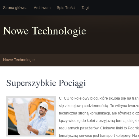
Strona główna
Archiwum
Spis Treści
Tagi
Nowe Technologie
Nowe Technologie
Superszybkie Pociągi
CTCU to kolejowy blog, które skupia się na tr
się z kolejową codziennością. To witryna tworzo
techniczną stroną komunikacji, ale również o c
łączy wiedzę do kolei z przyjazną formą, dzię
regularnych pasażerów. Ciekawe linki to Podró
tematyczną serwisu jest transport kolejowy. Na