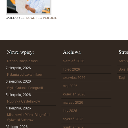
CATEGORIES:
NOWE TECHNOLOGIE
Nowe wpisy:
Archiwa
Stro
Rehabilitacja dzieci
sierpień 2026
Arch
7 sierpnia, 2026
lipiec 2026
Spis T
Pytania od czytelników
czerwiec 2026
Tagi
6 sierpnia, 2026
maj 2026
Styl i Gatunki Fotografii
kwiecień 2026
5 sierpnia, 2026
Rubryka Czytelników
marzec 2026
4 sierpnia, 2026
luty 2026
Mistrzowie Pióra: Biografie i
styczeń 2026
Sylwetki Autorów
31 lipca, 2026
grudzień 2025