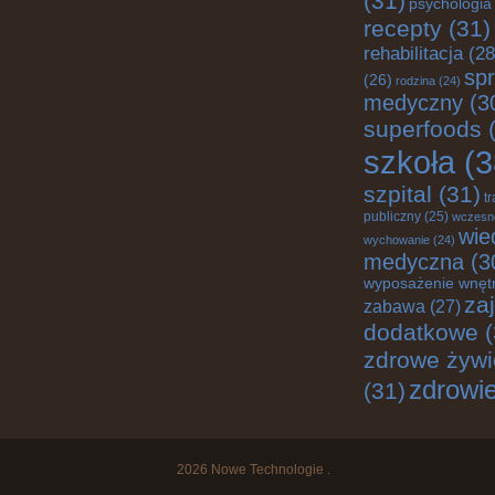
(31)
psychologia
recepty
(31)
rehabilitacja
(28
spr
(26)
rodzina
(24)
medyczny
(3
superfoods
(
szkoła
(3
szpital
(31)
t
publiczny
(25)
wczesn
wie
wychowanie
(24)
medyczna
(3
wyposażenie wnęt
za
zabawa
(27)
dodatkowe
(
zdrowe żywi
zdrowi
(31)
2026
Nowe Technologie
.