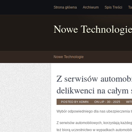
Strona główna
Archiwum
Spis Treści
Ta
Nowe Technologi
Nowe Technologie
Z serwisów automobi
delikwenci na całym 
POSTED BY ADMIN
ON LIP - 30 - 2025
WI
Wybór odpowiedniego dla nas ubezpieczenia to
Z serwisów automobilowych, korzystają każdego
też biorą uczestnictwo w wypadkach automobi