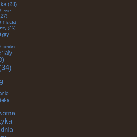
yka
(28)
6)
dzieci
27)
armacja
czny
(26)
)
gry
)
materiały
riały
0)
(34)
e
anie
ieka
wotna
ktyka
odnia