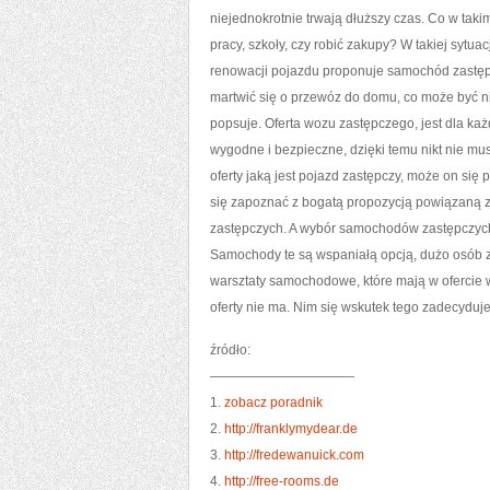
niejednokrotnie trwają dłuższy czas. Co w takim
pracy, szkoły, czy robić zakupy? W takiej sytu
renowacji pojazdu proponuje samochód zastępc
martwić się o przewóz do domu, co może być 
popsuje. Oferta wozu zastępczego, jest dla każ
wygodne i bezpieczne, dzięki temu nikt nie mu
oferty jaką jest pojazd zastępczy, może on się
się zapoznać z bogatą propozycją powiązaną
zastępczych. A wybór samochodów zastępczych, j
Samochody te są wspaniałą opcją, dużo osób z 
warsztaty samochodowe, które mają w ofercie w
oferty nie ma. Nim się wskutek tego zadecyduje
źródło:
———————————
1.
zobacz poradnik
2.
http://franklymydear.de
3.
http://fredewanuick.com
4.
http://free-rooms.de