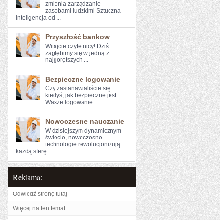
zmienia zarządzanie
zasobami ludzkimi Sztuczna
inteligencja od ...
Przyszłość bankow
Witajcie czytelnicy! Dziś⁤
zagłębimy⁤ się ⁣w jedną z
najgorętszych ...
Bezpieczne logowanie
Czy zastanawialiście się​
kiedyś, jak bezpieczne jest
Wasze logowanie ...
Nowoczesne nauczanie
W ⁢dzisiejszym dynamicznym ​
świecie, nowoczesne
technologie rewolucjonizują
⁤każdą sferę ...
Reklama:
Odwiedź stronę tutaj
Więcej na ten temat