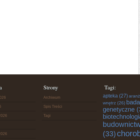
a
Strony
Tagi:
apteka
(27)
aranż
2026
Archiwum
bada
wnętrz
(26)
6
Spis Treści
genetyczne
(
biotechnologi
2026
Tagi
budownict
choro
(33)
2026