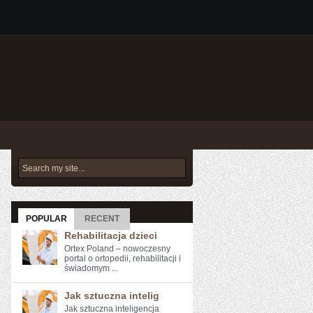
POPULAR
RECENT
Rehabilitacja dzieci
Ortex Poland – nowoczesny
portal o ortopedii, rehabilitacji i
świadomym ...
Jak sztuczna intelig
Jak sztuczna inteligencja