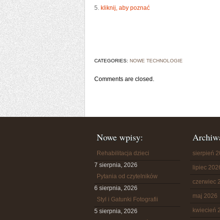
5.
kliknij, aby poznać
CATEGORIES:
NOWE TECHNOLOGIE
Comments are closed.
Nowe wpisy:
Archiw
Rehabilitacja dzieci
sierpień 
7 sierpnia, 2026
lipiec 202
Pytania od czytelników
czerwiec 
6 sierpnia, 2026
maj 2026
Styl i Gatunki Fotografii
kwiecień 
5 sierpnia, 2026