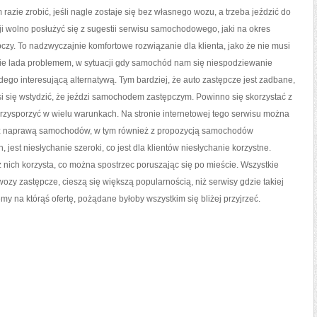
 razie zrobić, jeśli nagle zostaje się bez własnego wozu, a trzeba jeździć do
acji wolno posłużyć się z sugestii serwisu samochodowego, jaki na okres
zy. To nadzwyczajnie komfortowe rozwiązanie dla klienta, jako że nie musi
nie lada problemem, w sytuacji gdy samochód nam się niespodziewanie
dego interesującą alternatywą. Tym bardziej, że auto zastępcze jest zadbane,
si się wstydzić, że jeździ samochodem zastępczym. Powinno się skorzystać z
 przysporzyć w wielu warunkach. Na stronie internetowej tego serwisu można
 z naprawą samochodów, w tym również z propozycją samochodów
est niesłychanie szeroki, co jest dla klientów niesłychanie korzystne.
nich korzysta, co można spostrzec poruszając się po mieście. Wszystkie
ozy zastępcze, cieszą się większą popularnością, niż serwisy gdzie takiej
my na którąś ofertę, pożądane byłoby wszystkim się bliżej przyjrzeć.