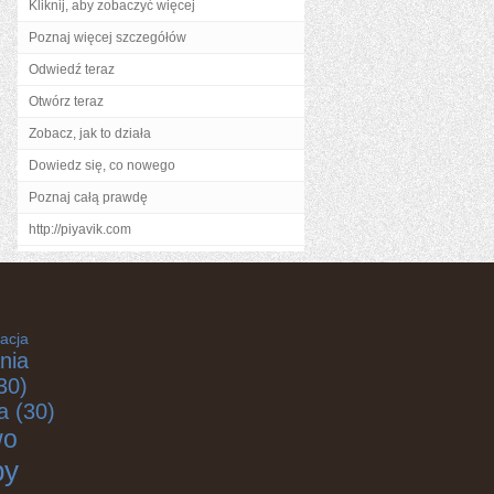
Kliknij, aby zobaczyć więcej
Poznaj więcej szczegółów
Odwiedź teraz
Otwórz teraz
Zobacz, jak to działa
Dowiedz się, co nowego
Poznaj całą prawdę
http://piyavik.com
acja
nia
30)
a
(30)
wo
by