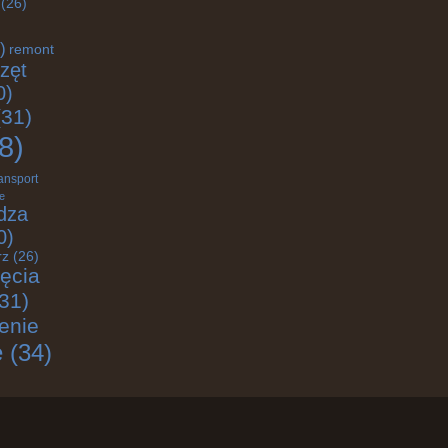
(26)
)
remont
zęt
0)
31)
8)
ransport
e
dza
0)
rz
(26)
jęcia
31)
enie
e
(34)