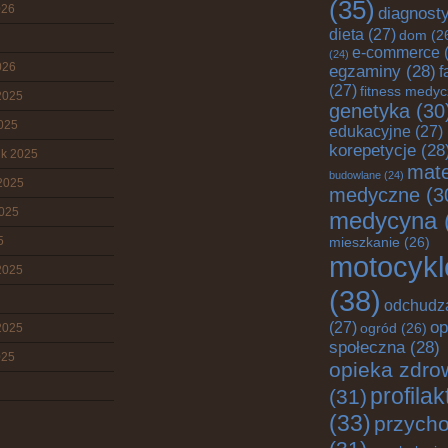
(35)
026
diagnost
dieta
(27)
dom
(2
e-commerce
(
(24)
026
egzaminy
(28)
f
(27)
fitness medy
2025
genetyka
(30
2025
edukacyjne
(27)
korepetycje
(28
ik 2025
mate
budowlane
(24)
2025
medyczne
(3
2025
medycyna
5
mieszkanie
(26)
motocykl
2025
(38)
odchudz
op
(27)
2025
ogród
(26)
społeczna
(28)
025
opieka zdro
profila
(31)
(33)
przych