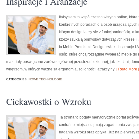
Inspiracje i Aranżacje
Italsystem to współczesna witryna online, która
konkretnych poradach dla osób urządzających pr
którym design łączy się z funkcjonalnością, a k
którzy szukają pomysłów dotyczących krzeseł i
to Meble Premium i Designerskie i Inspiracje i
osób, które chcą rozsądnie wybierać meble do 
materiały poświęcone zarówno głównej przestrzeni dziennej, jak i kuchni, do
wnętrzom, w których ważne są ergonomia, solidność i atrakcyjny
[ Read More ]
CATEGORIES:
NOWE TECHNOLOGIE
Ciekawostki o Wzroku
Ta strona to bogaty merytorycznie portal poświ
centralne miejsce zajmują zagadnienia związane 
badania wzroku oraz optyka. Już na pierwszy rzut