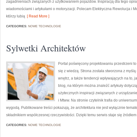
zagadnieniach związanych z użytkowaniem pojazdów. Inspiracją dla tego opisu j
wiadomościami i artykułami o motoryzacji. Polecam Elektryczna Rewolucja i Mot
którzy lubią
[ Read More ]
CATEGORIES:
NOWE TECHNOLOGIE
Sylwetki Architektów
Portal poświęcony projektowaniu przestrzeni to
się z wiedzą. Strona została stworzona z myślą 
wnętrz, a także tendencji wpływających na to, 
blog, na którym można znaleźć artykuły dotycząc
użytecznych inspiracji związanych z urządzan
i Mtww. Na stronie czytelnik trafia do uniwersu
wygodą. Publikowane treści pokazują, że architektura nie jest wyłącznie tema
składnikiem współczesnej rzeczywistości. Dzięki temu serwis staje się źródłem
CATEGORIES:
NOWE TECHNOLOGIE