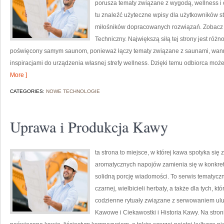
porusza tematy związane z wygodą, wellness 
tu znaleźć użyteczne wpisy dla użytkowników st
miłośników dopracowanych rozwiązań. Zobacz
Techniczny. Największą siłą tej strony jest różn
poświęcony samym saunom, ponieważ łączy tematy związane z saunami, wan
inspiracjami do urządzenia własnej strefy wellness. Dzięki temu odbiorca mo
More ]
CATEGORIES:
NOWE TECHNOLOGIE
Uprawa i Produkcja Kawy
ta strona to miejsce, w której kawa spotyka się 
aromatycznych napojów zamienia się w konkretne
solidną porcję wiadomości. To serwis tematyczn
czarnej, wielbicieli herbaty, a także dla tych, 
codzienne rytuały związane z serwowaniem ul
Kawowe i Ciekawostki i Historia Kawy. Na stro