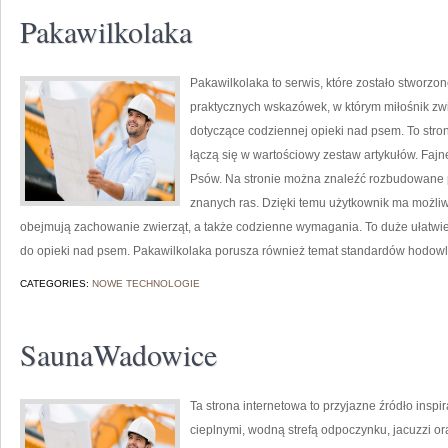
Pakawilkolaka
Pakawilkolaka to serwis, które zostało stworzon
praktycznych wskazówek, w którym miłośnik zwi
dotyczące codziennej opieki nad psem. To stron
łączą się w wartościowy zestaw artykułów. Fajn
Psów. Na stronie można znaleźć rozbudowane p
znanych ras. Dzięki temu użytkownik ma możli
obejmują zachowanie zwierząt, a także codzienne wymagania. To duże ułatwie
do opieki nad psem. Pakawilkolaka porusza również temat standardów hodowl
CATEGORIES:
NOWE TECHNOLOGIE
SaunaWadowice
Ta strona internetowa to przyjazne źródło inspir
cieplnymi, wodną strefą odpoczynku, jacuzzi o