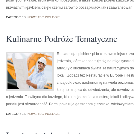
poświęcone kawie, liściastym kompozycjom, a także szerzej pojętej kulturze pic
przyjaznym językiem, dzięki czemu zarówno początkujący, jak i zaawansowan
CATEGORIES:
NOWE TECHNOLOGIE
Kulinarne Podróże Tematyczne
Restauracjaspichlerz.pl to ciekawe miejsce st
jedzenia, które koncentruje się na międzynarod
artykuły o kuchniach świata, restauracyjnych d
lokali. Zobacz też Restauracje w Europie i Rest
chcą odkrywać gastronomię na wielu poziomach. 
kolejne miejsca do odwiedzenia, ale również po 
o jedzeniu. To witryna dla każdego, kto ceni jedzenie, atmosferę lokali i odkr
portalu jest różnorodność. Portal pokazuje gastronomię szeroko, wielowymiaro
CATEGORIES:
NOWE TECHNOLOGIE