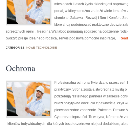
miesiącach i latach życia dziecka jest napraw
portal, w którym można znaleźć wiele tematów
stronie to: Zabawa i Rozwój i Sen i Komfort. S
które chcą podejmować praktyczne decyzje zaku
sprzecznych opinii. Treści na Wallaboo pomagają spojrzeć na codzienne rodz
tworzyć presję idealnego rodzica, serwis podsuwa pomocne inspiracje,
[ Read
CATEGORIES:
NOWE TECHNOLOGIE
Ochrona
Profesjonalna ochrona Twierdza to przestrzeń,
praktyczny. Strona została stworzona z myślą o o
potrzebują rzetelnego partnera w zakresie oc
budzi pozytywne odczucia z pewnością, czyli w
pierwszorzędne znaczenie. Polecam: Prawne As
Cyberprzestępczości. To witryna, która może z
i klientów indywidualnych, dla których bezpieczeństwo nie jest dodatkiem, ale 