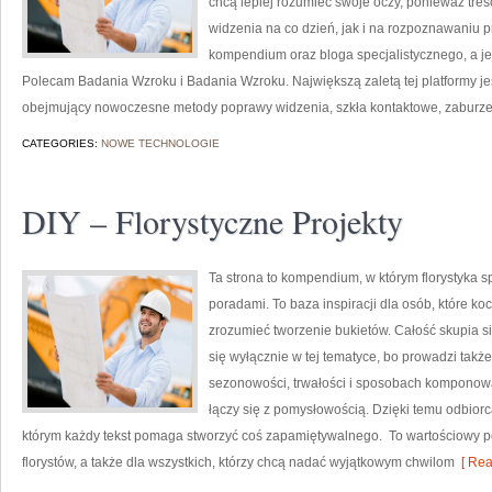
chcą lepiej rozumieć swoje oczy, ponieważ treś
widzenia na co dzień, jak i na rozpoznawaniu p
kompendium oraz bloga specjalistycznego, a jej
Polecam Badania Wzroku i Badania Wzroku. Największą zaletą tej platformy j
obejmujący nowoczesne metody poprawy widzenia, szkła kontaktowe, zaburzen
CATEGORIES:
NOWE TECHNOLOGIE
DIY – Florystyczne Projekty
Ta strona to kompendium, w którym florystyka sp
poradami. To baza inspiracji dla osób, które ko
zrozumieć tworzenie bukietów. Całość skupia s
się wyłącznie w tej tematyce, bo prowadzi także
sezonowości, trwałości i sposobach komponowan
łączy się z pomysłowością. Dzięki temu odbiorc
którym każdy tekst pomaga stworzyć coś zapamiętywalnego. To wartościowy por
florystów, a także dla wszystkich, którzy chcą nadać wyjątkowym chwilom
[ Rea