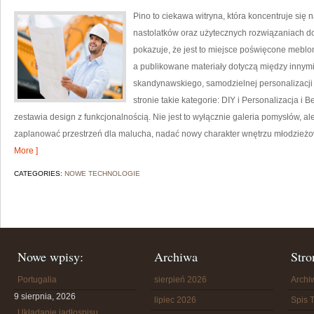
Pino to ciekawa witryna, która koncentruje się
nastolatków oraz użytecznych rozwiązaniach d
pokazuje, że jest to miejsce poświęcone mebl
a publikowane materiały dotyczą między innymi 
skandynawskiego, samodzielnej personalizacji
stronie takie kategorie: DIY i Personalizacja i
zestawia design z funkcjonalnością. Nie jest to wyłącznie galeria pomysłów, al
zaplanować przestrzeń dla malucha, nadać nowy charakter wnętrzu młodzież
More ]
CATEGORIES:
NOWE TECHNOLOGIE
Nowe wpisy:
Archiwa
Stro
Portugalia
sierpień 2026
Arch
9 sierpnia, 2026
lipiec 2026
Spis T
Układanie jadłospisu