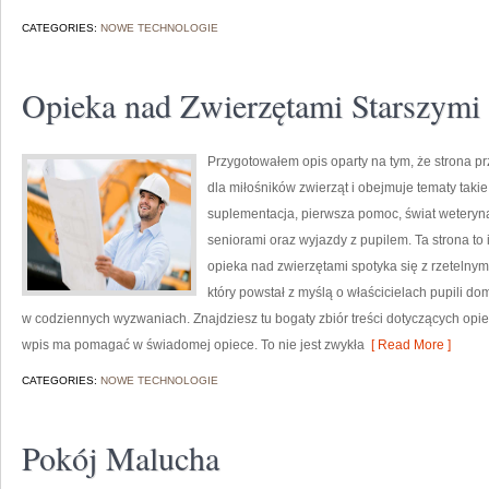
CATEGORIES:
NOWE TECHNOLOGIE
Opieka nad Zwierzętami Starszymi
Przygotowałem opis oparty na tym, że strona pr
dla miłośników zwierząt i obejmuje tematy takie 
suplementacja, pierwsza pomoc, świat weteryna
seniorami oraz wyjazdy z pupilem. Ta strona to
opieka nad zwierzętami spotyka się z rzetelnym
który powstał z myślą o właścicielach pupili d
w codziennych wyzwaniach. Znajdziesz tu bogaty zbiór treści dotyczących opie
wpis ma pomagać w świadomej opiece. To nie jest zwykła
[ Read More ]
CATEGORIES:
NOWE TECHNOLOGIE
Pokój Malucha