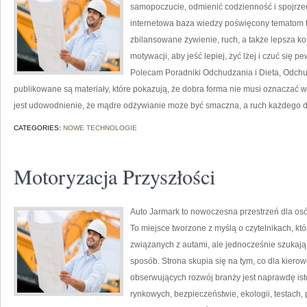
samopoczucie, odmienić codzienność i spojrzeć
internetowa baza wiedzy poświęcony tematom t
zbilansowane żywienie, ruch, a także lepsza ko
motywacji, aby jeść lepiej, żyć lżej i czuć się pe
Polecam Poradniki Odchudzania i Dieta, Odchu
publikowane są materiały, które pokazują, że dobra forma nie musi oznaczać 
jest udowodnienie, że mądre odżywianie może być smaczna, a ruch każdego 
CATEGORIES:
NOWE TECHNOLOGIE
Motoryzacja Przyszłości
Auto Jarmark to nowoczesna przestrzeń dla osó
To miejsce tworzone z myślą o czytelnikach, kt
związanych z autami, ale jednocześnie szukają
sposób. Strona skupia się na tym, co dla kiero
obserwujących rozwój branży jest naprawdę ist
rynkowych, bezpieczeństwie, ekologii, testach