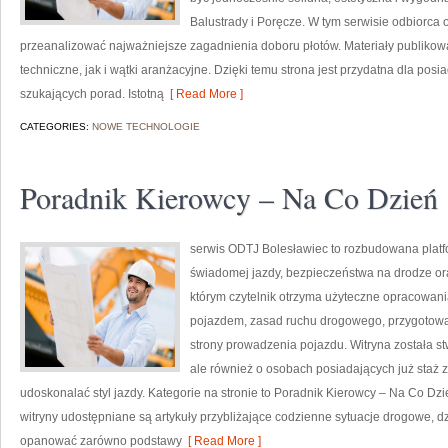
Balustrady i Poręcze. W tym serwisie odbiorca 
przeanalizować najważniejsze zagadnienia doboru płotów. Materiały publikow
techniczne, jak i wątki aranżacyjne. Dzięki temu strona jest przydatna dla posi
szukających porad. Istotną
[ Read More ]
CATEGORIES:
NOWE TECHNOLOGIE
Poradnik Kierowcy – Na Co Dzień
serwis ODTJ Bolesławiec to rozbudowana platf
świadomej jazdy, bezpieczeństwa na drodze ora
którym czytelnik otrzyma użyteczne opracowan
pojazdem, zasad ruchu drogowego, przygotowan
strony prowadzenia pojazdu. Witryna została s
ale również o osobach posiadających już staż z
udoskonalać styl jazdy. Kategorie na stronie to Poradnik Kierowcy – Na Co D
witryny udostępniane są artykuły przybliżające codzienne sytuacje drogowe, 
opanować zarówno podstawy
[ Read More ]