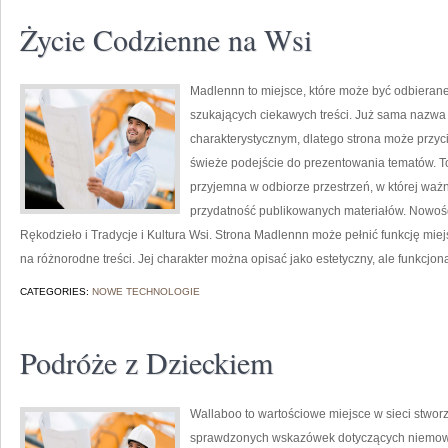
Życie Codzienne na Wsi
Madlennn to miejsce, które może być odbierane
szukających ciekawych treści. Już sama nazwa
charakterystycznym, dlatego strona może przyc
świeże podejście do prezentowania tematów. To 
przyjemna w odbiorze przestrzeń, w której waż
przydatność publikowanych materiałów. Nowości 
Rękodzieło i Tradycje i Kultura Wsi. Strona Madlennn może pełnić funkcję miejs
na różnorodne treści. Jej charakter można opisać jako estetyczny, ale funkcjon
CATEGORIES:
NOWE TECHNOLOGIE
Podróże z Dzieckiem
Wallaboo to wartościowe miejsce w sieci stworz
sprawdzonych wskazówek dotyczących niemowląt