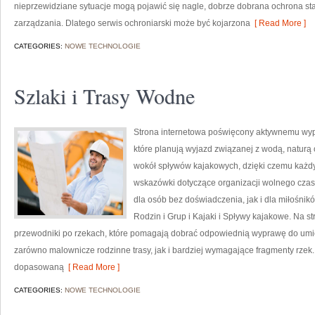
nieprzewidziane sytuacje mogą pojawić się nagle, dobrze dobrana ochrona s
zarządzania. Dlatego serwis ochroniarski może być kojarzona
[ Read More ]
CATEGORIES:
NOWE TECHNOLOGIE
Szlaki i Trasy Wodne
Strona internetowa poświęcony aktywnemu wyp
które planują wyjazd związanej z wodą, naturą 
wokół spływów kajakowych, dzięki czemu każdy
wskazówki dotyczące organizacji wolnego czas
dla osób bez doświadczenia, jak i dla miłośni
Rodzin i Grup i Kajaki i Spływy kajakowe. Na 
przewodniki po rzekach, które pomagają dobrać odpowiednią wyprawę do umiej
zarówno malownicze rodzinne trasy, jak i bardziej wymagające fragmenty rzek
dopasowaną
[ Read More ]
CATEGORIES:
NOWE TECHNOLOGIE