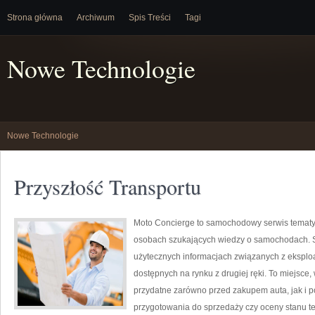
Strona główna
Archiwum
Spis Treści
Tagi
Nowe Technologie
Nowe Technologie
Przyszłość Transportu
Moto Concierge to samochodowy serwis tematyc
osobach szukających wiedzy o samochodach. S
użytecznych informacjach związanych z eksplo
dostępnych na rynku z drugiej ręki. To miejsce
przydatne zarówno przed zakupem auta, jak i 
przygotowania do sprzedaży czy oceny stanu te