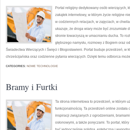
Portal religijny dedykowany osób wierzących, k
zakątek internetowy, w którym życie religijne ni
w codziennych relacjach, w zajęciach, w chwil
ukazuje, że droga wiary może być zrozumiałe 
stronie towarzyszą w umacnianiu ducha. To roz
głębszego namysłu, rozmowy z Bogiem oraz od
Świadectwa Wierzących i Święci i Błogosławieni. Portal buduje przestrzeń, w któ
chrześcijańska oraz codzienne pytania wierzących. Dzięki temu odbiorca może
CATEGORIES:
NOWE TECHNOLOGIE
Bramy i Furtki
Ta strona internetowa to przestrzeń, w którym u
funkcjonalnością. Ta przestrzeń online został
inspiracji związanych z ogrodzeniami, bramami
osłonowymi, a także poręczami. To portal, któ
być jednocześnie solidna, estetyczna i wygodn