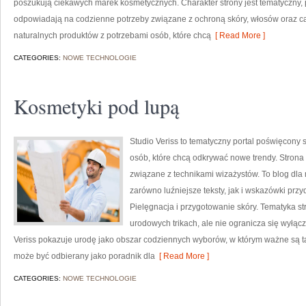
poszukują ciekawych marek kosmetycznych. Charakter strony jest tematyczny, 
odpowiadają na codzienne potrzeby związane z ochroną skóry, włosów oraz cał
naturalnych produktów z potrzebami osób, które chcą
[ Read More ]
CATEGORIES:
NOWE TECHNOLOGIE
Kosmetyki pod lupą
Studio Veriss to tematyczny portal poświęcony
osób, które chcą odkrywać nowe trendy. Strona m
związane z technikami wizażystów. To blog dla
zarówno luźniejsze teksty, jak i wskazówki przy
Pielęgnacja i przygotowanie skóry. Tematyka st
urodowych trikach, ale nie ogranicza się wyłą
Veriss pokazuje urodę jako obszar codziennych wyborów, w którym ważne są ta
może być odbierany jako poradnik dla
[ Read More ]
CATEGORIES:
NOWE TECHNOLOGIE