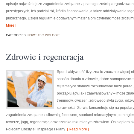
opisuje najważniejsze zagadnienia związane z przestępczością zorganizowaną
przestępczych, ich podział ról, źródła finansowania, a także oddziaływanie te
publicznego. Dzięki regularnie dodawanym materiałom czytelnik może zrozum
More ]
CATEGORIES:
NOWE TECHNOLOGIE
Zdrowie i regeneracja
Sport i aktywność fizyczna to znacznie więcej niż
sposób dbania o zdrowie, dobre samopoczucie
tej tematyce stanowi rozbudowane bazę porad,
początkujący, jak i zaawansowany – może znal
treningów, ćwiczeń, zdrowego stylu życia, odż
sprawności. Serwis koncentruje się na popular
zagadnienia związane z siłownią, fitnessem, sportami rekreacyjnymi, treningi
rowerze, jogą, regeneracją oraz szeroko rozumianym zdrowiem. Opis opiera si
Polecam Lifestyle i inspiracje i Plany
[ Read More ]