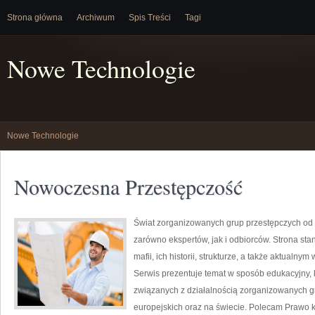
Strona główna
Archiwum
Spis Treści
Tagi
Nowe Technologie
Nowe Technologie
Nowoczesna Przestępczość
Świat zorganizowanych grup przestępczych od 
zarówno ekspertów, jak i odbiorców. Strona s
mafii, ich historii, strukturze, a także aktua
Serwis prezentuje temat w sposób edukacyjny, 
związanych z działalnością zorganizowanych g
europejskich oraz na świecie. Polecam Prawo k