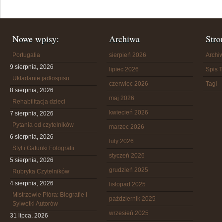
Nowe wpisy:
Archiwa
Stro
Portugalia
sierpień 2026
Arch
9 sierpnia, 2026
lipiec 2026
Spis T
Układanie jadłospisu
czerwiec 2026
Tagi
8 sierpnia, 2026
maj 2026
Rehabilitacja dzieci
kwiecień 2026
7 sierpnia, 2026
Pytania od czytelników
marzec 2026
6 sierpnia, 2026
luty 2026
Styl i Gatunki Fotografii
styczeń 2026
5 sierpnia, 2026
grudzień 2025
Rubryka Czytelników
4 sierpnia, 2026
listopad 2025
Mistrzowie Pióra: Biografie i
październik 2025
Sylwetki Autorów
wrzesień 2025
31 lipca, 2026