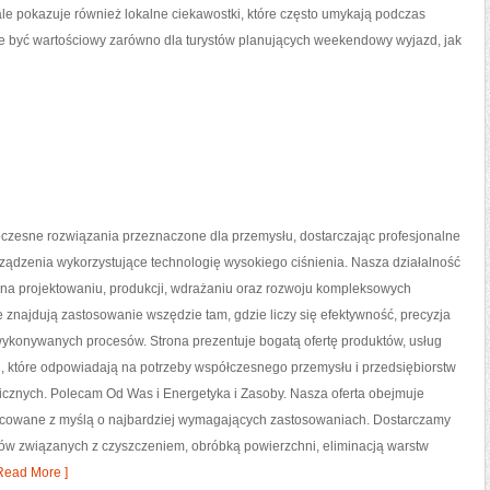
 ale pokazuje również lokalne ciekawostki, które często umykają podczas
e być wartościowy zarówno dla turystów planujących weekendowy wyjazd, jak
zesne rozwiązania przeznaczone dla przemysłu, dostarczając profesjonalne
ządzenia wykorzystujące technologię wysokiego ciśnienia. Nasza działalność
 na projektowaniu, produkcji, wdrażaniu oraz rozwoju kompleksowych
e znajdują zastosowanie wszędzie tam, gdzie liczy się efektywność, precyzja
ykonywanych procesów. Strona prezentuje bogatą ofertę produktów, usług
i, które odpowiadają na potrzeby współczesnego przemysłu i przedsiębiorstw
cznych. Polecam Od Was i Energetyka i Zasoby. Nasza oferta obejmuje
racowane z myślą o najbardziej wymagających zastosowaniach. Dostarczamy
sów związanych z czyszczeniem, obróbką powierzchni, eliminacją warstw
Read More ]