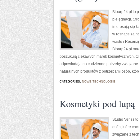
Bioarp24.pl to 
pielęgnacji. St
interesują się 
w rosnące zain
waste i Recenz
Bioarp24.pl mo
poszukują ciekawych marek kosmetycznych. Char
odpowiadają na codzienne potrzeby związane z
naturalnych produktów z potrzebami osób, któr
CATEGORIES:
NOWE TECHNOLOGIE
Kosmetyki pod lupą
Studio Veriss t
osób, które chc
związane z tech