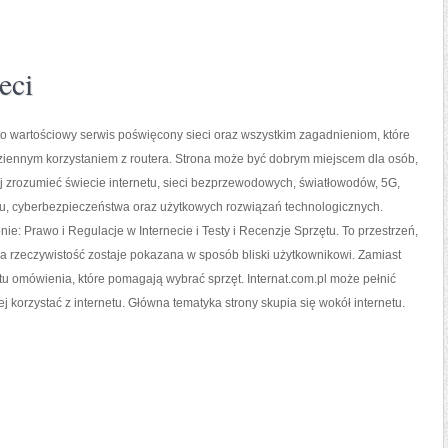
eci
 to wartościowy serwis poświęcony sieci oraz wszystkim zagadnieniom, które
ziennym korzystaniem z routera. Strona może być dobrym miejscem dla osób,
ej zrozumieć świecie internetu, sieci bezprzewodowych, światłowodów, 5G,
gu, cyberbezpieczeństwa oraz użytkowych rozwiązań technologicznych.
nie: Prawo i Regulacje w Internecie i Testy i Recenzje Sprzętu. To przestrzeń,
a rzeczywistość zostaje pokazana w sposób bliski użytkownikowi. Zamiast
tu omówienia, które pomagają wybrać sprzęt. Internat.com.pl może pełnić
j korzystać z internetu. Główna tematyka strony skupia się wokół internetu.