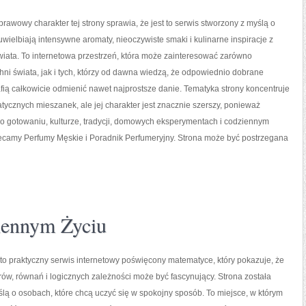
prawowy charakter tej strony sprawia, że jest to serwis stworzony z myślą o
uwielbiają intensywne aromaty, nieoczywiste smaki i kulinarne inspiracje z
wiata. To internetowa przestrzeń, która może zainteresować zarówno
ni świata, jak i tych, którzy od dawna wiedzą, że odpowiednio dobrane
fią całkowicie odmienić nawet najprostsze danie. Tematyka strony koncentruje
tycznych mieszanek, ale jej charakter jest znacznie szerszy, ponieważ
 o gotowaniu, kulturze, tradycji, domowych eksperymentach i codziennym
amy Perfumy Męskie i Poradnik Perfumeryjny. Strona może być postrzegana
ennym Życiu
o praktyczny serwis internetowy poświęcony matematyce, który pokazuje, że
orów, równań i logicznych zależności może być fascynujący. Strona została
lą o osobach, które chcą uczyć się w spokojny sposób. To miejsce, w którym