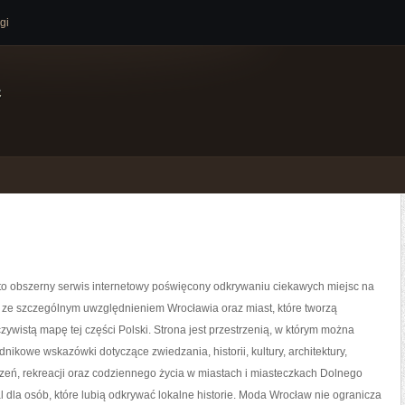
gi
e
o obszerny serwis internetowy poświęcony odkrywaniu ciekawych miejsc na
 ze szczególnym uwzględnieniem Wrocławia oraz miast, które tworzą
zywistą mapę tej części Polski. Strona jest przestrzenią, w którym można
nikowe wskazówki dotyczące zwiedzania, historii, kultury, architektury,
zeń, rekreacji oraz codziennego życia w miastach i miasteczkach Dolnego
al dla osób, które lubią odkrywać lokalne historie. Moda Wrocław nie ogranicza