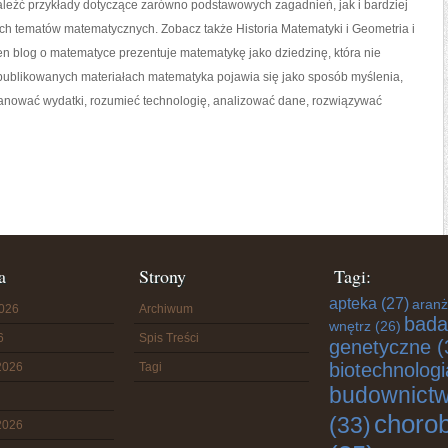
aleźć przykłady dotyczące zarówno podstawowych zagadnień, jak i bardziej
 tematów matematycznych. Zobacz także Historia Matematyki i Geometria i
ten blog o matematyce prezentuje matematykę jako dziedzinę, która nie
W publikowanych materiałach matematyka pojawia się jako sposób myślenia,
anować wydatki, rozumieć technologię, analizować dane, rozwiązywać
a
Strony
Tagi:
apteka
(27)
aranż
2026
Archiwum
bada
wnętrz
(26)
6
Spis Treści
genetyczne
(
biotechnologi
2026
Tagi
budownict
choro
(33)
2026