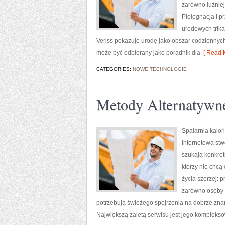
zarówno luźniej
Pielęgnacja i p
urodowych trika
Veriss pokazuje urodę jako obszar codziennyc
może być odbierany jako poradnik dla
[ Read M
CATEGORIES:
NOWE TECHNOLOGIE
Metody Alternatywn
Spalarnia kalor
internetowa stw
szukają konkret
którzy nie chcą
życia szerzej: 
zarówno osoby s
potrzebują świeżego spojrzenia na dobrze zna
Największą zaletą serwisu jest jego kompleks