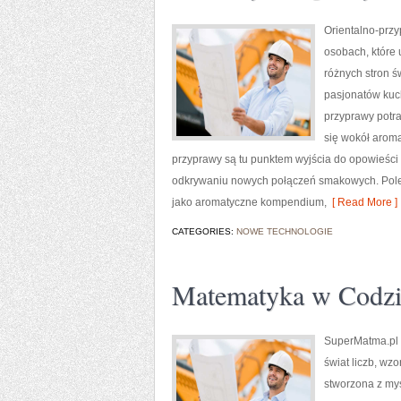
Orientalno-przy
osobach, które 
różnych stron ś
pasjonatów kuch
przyprawy potra
się wokół aroma
przyprawy są tu punktem wyjścia do opowieści
odkrywaniu nowych połączeń smakowych. Polec
jako aromatyczne kompendium,
[ Read More ]
CATEGORIES:
NOWE TECHNOLOGIE
Matematyka w Codzi
SuperMatma.pl t
świat liczb, wz
stworzona z myś