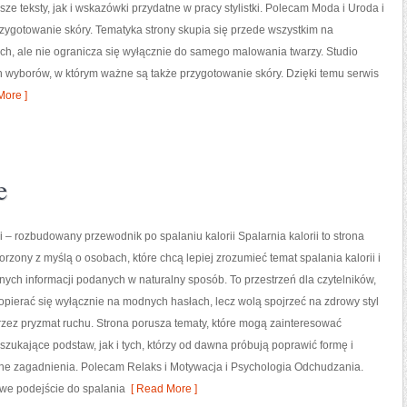
sze teksty, jak i wskazówki przydatne w pracy stylistki. Polecam Moda i Uroda i
rzygotowanie skóry. Tematyka strony skupia się przede wszystkim na
ch, ale nie ogranicza się wyłącznie do samego malowania twarzy. Studio
h wyborów, w którym ważne są także przygotowanie skóry. Dzięki temu serwis
ore ]
e
ii – rozbudowany przewodnik po spalaniu kalorii Spalarnia kalorii to strona
orzony z myślą o osobach, które chcą lepiej zrozumieć temat spalania kalorii i
nych informacji podanych w naturalny sposób. To przestrzeń dla czytelników,
 opierać się wyłącznie na modnych hasłach, lecz wolą spojrzeć na zdrowy styl
przez pryzmat ruchu. Strona porusza tematy, które mogą zainteresować
zukające podstaw, jak i tych, którzy od dawna próbują poprawić formę i
ne zagadnienia. Polecam Relaks i Motywacja i Psychologia Odchudzania.
owe podejście do spalania
[ Read More ]