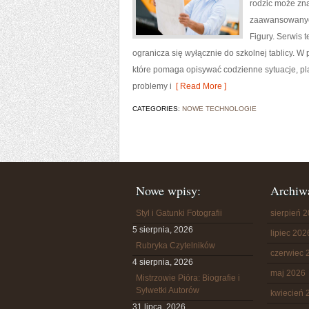
rodzic może zn
zaawansowanych
Figury. Serwis 
ogranicza się wyłącznie do szkolnej tablicy. 
które pomaga opisywać codzienne sytuacje, pl
problemy i
[ Read More ]
CATEGORIES:
NOWE TECHNOLOGIE
Nowe wpisy:
Archiw
Styl i Gatunki Fotografii
sierpień 
5 sierpnia, 2026
lipiec 202
Rubryka Czytelników
czerwiec 
4 sierpnia, 2026
maj 2026
Mistrzowie Pióra: Biografie i
Sylwetki Autorów
kwiecień 
31 lipca, 2026