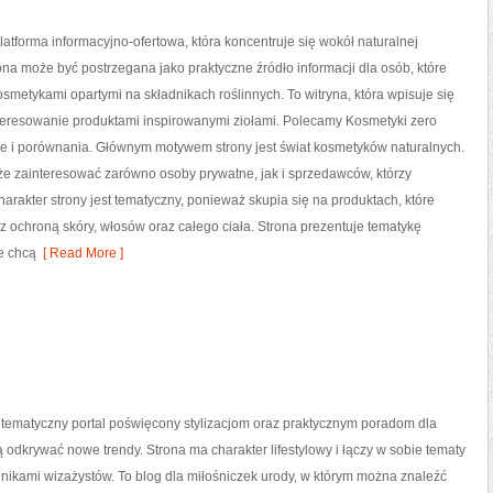
platforma informacyjno-ofertowa, która koncentruje się wokół naturalnej
rona może być postrzegana jako praktyczne źródło informacji dla osób, które
kosmetykami opartymi na składnikach roślinnych. To witryna, która wpisuje się
teresowanie produktami inspirowanymi ziołami. Polecamy Kosmetyki zero
je i porównania. Głównym motywem strony jest świat kosmetyków naturalnych.
że zainteresować zarówno osoby prywatne, jak i sprzedawców, którzy
akter strony jest tematyczny, ponieważ skupia się na produktach, które
 ochroną skóry, włosów oraz całego ciała. Strona prezentuje tematykę
e chcą
[ Read More ]
o tematyczny portal poświęcony stylizacjom oraz praktycznym poradom dla
ą odkrywać nowe trendy. Strona ma charakter lifestylowy i łączy w sobie tematy
nikami wizażystów. To blog dla miłośniczek urody, w którym można znaleźć