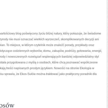
artościowy blog poświęcony życiu bliżej natury, który pokazuje, że świadome
zyrody nie musi oznaczać wielkich wyrzeczeń, skomplikowanych decyzji ani
an. To miejsce, w którym czytelnik może znaleźć porady, przykłady oraz
 dotyczące codziennych wyborów, domu, zakupów, podróży, gotowania, energii,
yrody i nowoczesnych rozwiązań wspierających bardziej odpowiedzialny styl
została przygotowana z myślą o osobach, które chcą poznawać współczesne
ają treści napisanych prostym językiem. Nowości na stronie Ekologia w
rwisu sprawia, że Ekos-Sułów można traktować jako praktyczny poradnik dla
łosów