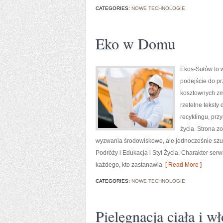
CATEGORIES:
NOWE TECHNOLOGIE
Eko w Domu
Ekos-Sułów to w
podejście do pr
kosztownych zmi
rzetelne teksty
recyklingu, prz
życia. Strona 
wyzwania środowiskowe, ale jednocześnie szuk
Podróży i Edukacja i Styl Życia. Charakter se
każdego, kto zastanawia
[ Read More ]
CATEGORIES:
NOWE TECHNOLOGIE
Pielęgnacja ciała i w