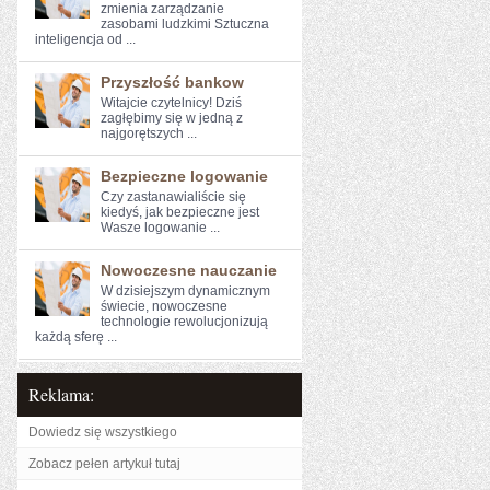
zmienia zarządzanie
zasobami ludzkimi Sztuczna
inteligencja od ...
Przyszłość bankow
Witajcie czytelnicy! Dziś⁤
zagłębimy⁤ się ⁣w jedną z
najgorętszych ...
Bezpieczne logowanie
Czy zastanawialiście się​
kiedyś, jak bezpieczne jest
Wasze logowanie ...
Nowoczesne nauczanie
W ⁢dzisiejszym dynamicznym ​
świecie, nowoczesne
technologie rewolucjonizują
⁤każdą sferę ...
Reklama:
Dowiedz się wszystkiego
Zobacz pełen artykuł tutaj