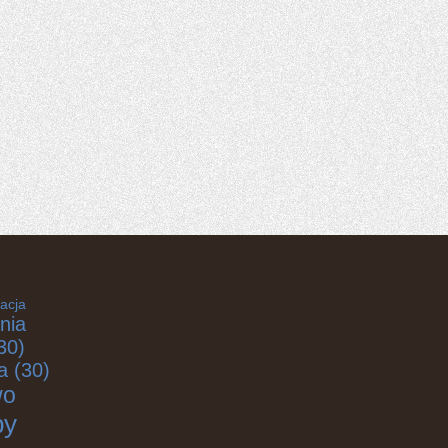
acja
nia
30)
a
(30)
wo
by