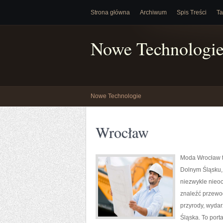
Strona główna
Archiwum
Spis Treści
Ta
Nowe Technologi
Nowe Technologie
Wrocław
Moda Wrocław t
Dolnym Śląsku,
niezwykle nieoc
znaleźć przewod
przyrody, wydar
Śląska. To port