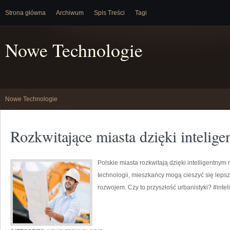
Strona główna
Archiwum
Spis Treści
Tagi
Nowe Technologie
Nowe Technologie
Rozkwitające miasta dzięki inteli
Polskie miasta rozkwitają dzięki intelligentny
technologii, mieszkańcy mogą cieszyć się leps
rozwojem. Czy to przyszłość urbanistyki? #inte