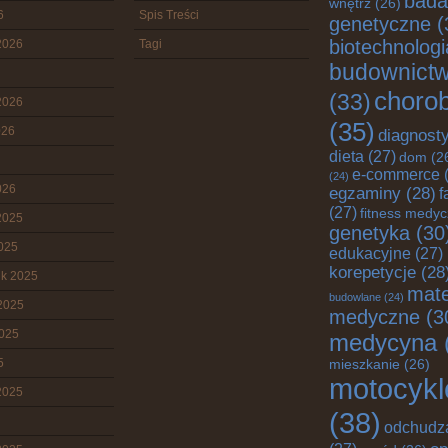
bada
wnętrz
(26)
6
Spis Treści
genetyczne
(
biotechnologi
2026
Tagi
budownict
choro
(33)
2026
(35)
026
diagnost
dieta
(27)
dom
(2
e-commerce
(
(24)
026
egzaminy
(28)
f
(27)
fitness medy
2025
genetyka
(30
2025
edukacyjne
(27)
korepetycje
(28
ik 2025
mate
budowlane
(24)
2025
medyczne
(3
2025
medycyna
5
mieszkanie
(26)
motocykl
2025
(38)
odchudz