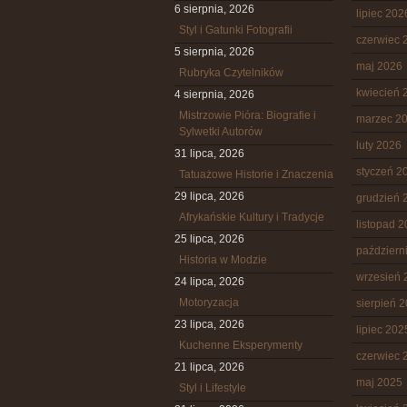
6 sierpnia, 2026
lipiec 202
Styl i Gatunki Fotografii
czerwiec 
5 sierpnia, 2026
maj 2026
Rubryka Czytelników
kwiecień 
4 sierpnia, 2026
Mistrzowie Pióra: Biografie i
marzec 2
Sylwetki Autorów
luty 2026
31 lipca, 2026
styczeń 2
Tatuażowe Historie i Znaczenia
29 lipca, 2026
grudzień 
Afrykańskie Kultury i Tradycje
listopad 
25 lipca, 2026
październ
Historia w Modzie
wrzesień 
24 lipca, 2026
Motoryzacja
sierpień 
23 lipca, 2026
lipiec 202
Kuchenne Eksperymenty
czerwiec 
21 lipca, 2026
maj 2025
Styl i Lifestyle