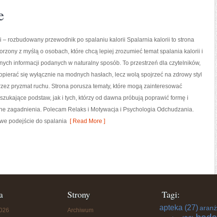
e
ii – rozbudowany przewodnik po spalaniu kalorii Spalarnia kalorii to strona
orzony z myślą o osobach, które chcą lepiej zrozumieć temat spalania kalorii i
nych informacji podanych w naturalny sposób. To przestrzeń dla czytelników,
 opierać się wyłącznie na modnych hasłach, lecz wolą spojrzeć na zdrowy styl
przez pryzmat ruchu. Strona porusza tematy, które mogą zainteresować
zukające podstaw, jak i tych, którzy od dawna próbują poprawić formę i
ne zagadnienia. Polecam Relaks i Motywacja i Psychologia Odchudzania.
owe podejście do spalania
[ Read More ]
a
Strony
Tagi:
apteka
(27)
aranż
2026
Archiwum