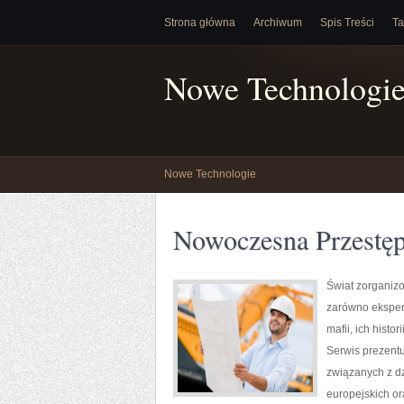
Strona główna
Archiwum
Spis Treści
Ta
Nowe Technologi
Nowe Technologie
Nowoczesna Przestę
Świat zorganiz
zarówno eksper
mafii, ich hist
Serwis prezentu
związanych z d
europejskich or