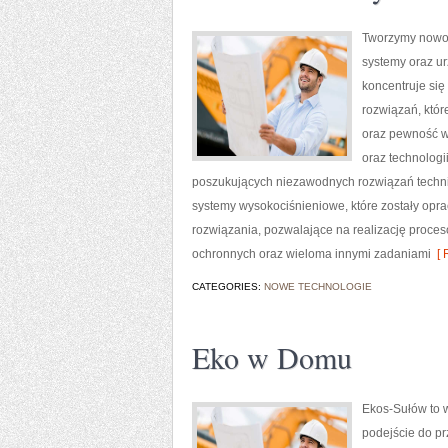
Tworzymy nowoc
systemy oraz ur
koncentruje się
rozwiązań, któr
oraz pewność w
oraz technologi
poszukujących niezawodnych rozwiązań techni
systemy wysokociśnieniowe, które zostały op
rozwiązania, pozwalające na realizację proce
ochronnych oraz wieloma innymi zadaniami
[ 
CATEGORIES:
NOWE TECHNOLOGIE
Eko w Domu
Ekos-Sułów to w
podejście do pr