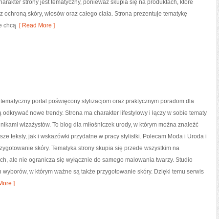
akter strony jest tematyczny, ponieważ skupia się na produktach, które
 ochroną skóry, włosów oraz całego ciała. Strona prezentuje tematykę
e chcą
[ Read More ]
o tematyczny portal poświęcony stylizacjom oraz praktycznym poradom dla
ą odkrywać nowe trendy. Strona ma charakter lifestylowy i łączy w sobie tematy
nikami wizażystów. To blog dla miłośniczek urody, w którym można znaleźć
sze teksty, jak i wskazówki przydatne w pracy stylistki. Polecam Moda i Uroda i
rzygotowanie skóry. Tematyka strony skupia się przede wszystkim na
ch, ale nie ogranicza się wyłącznie do samego malowania twarzy. Studio
h wyborów, w którym ważne są także przygotowanie skóry. Dzięki temu serwis
ore ]