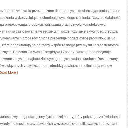
zesne rozwiązania przeznaczone dla przemysłu, dostarczając profesjonalne
ządzenia wykorzystujące technologię wysokiego ciśnienia. Nasza działalność
 na projektowaniu, produkcji, wdrażaniu oraz rozwoju kompleksowych
e znajdują zastosowanie wszędzie tam, gdzie liczy się efektywność, precyzja
ykonywanych procesów. Strona prezentuje bogatą ofertę produktów, usług
i, które odpowiadają na potrzeby współczesnego przemysłu i przedsiębiorstw
cznych. Polecam Od Was i Energetyka i Zasoby. Nasza oferta obejmuje
racowane z myślą o najbardziej wymagających zastosowaniach. Dostarczamy
sów związanych z czyszczeniem, obróbką powierzchni, eliminacją warstw
Read More ]
artościowy blog poświęcony życiu bliżej natury, który pokazuje, że świadome
zyrody nie musi oznaczać wielkich wyrzeczeń, skomplikowanych decyzji ani