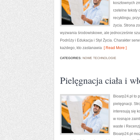
kosztownych zmi
rzetelne teksty
recyklingu, prz
życia. Strona 
wyzwania środowiskowe, ale jednocześnie szuk
Podróży i Edukacja i Styl Życia. Charakter se
każdego, kto zastanawia
[ Read More ]
CATEGORIES:
NOWE TECHNOLOGIE
Pielęgnacja ciała i w
Bioarp24.pl to 
pielęgnacji. St
interesują się 
w rosnące zain
waste i Recenz
Bioarp24.pl mo