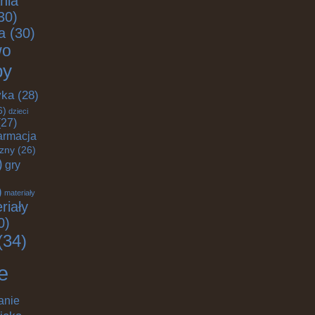
nia
30)
a
(30)
wo
by
yka
(28)
6)
dzieci
27)
armacja
czny
(26)
)
gry
)
materiały
riały
0)
(34)
e
anie