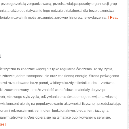
 przestępczością zorganizowaną, przedstawiając sposoby organizacji grup
wania, a także oddziaływanie tego rodzaju działalności dla bezpieczeństwa
eriałom czytelnik może zrozumieć zarówno historyczne wydarzenia,
[ Read
a
ć fizyczna to znacznie więcej niż tylko regularne ćwiczenia. To styl życia,
o zdrowie, dobre samopoczucie oraz codzienną energię. Strona poświęcona
tanowi rozbudowane bazę porad, w którym każdy miłośnik ruchu – zarówno
jak i zaawansowany – może znaleźć wartościowe materiały dotyczące
zeń, zdrowego stylu życia, odżywiania oraz świadomego rozwijania własnej
wis koncentruje się na popularyzowaniu aktywności fizycznej, przedstawiając
portami rekreacyjnymi, treningiem funkcjonalnym, bieganiem, jazdą na
ianym zdrowiem. Opis opiera się na tematyce publikowanej w serwisie.
re ]