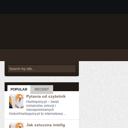
POPULAR
RECENT
Pytania od czytelnik
Harlequiny.pl – świat
romansów, emocji i
niezapomnianych
historiiHarlequiny.pl to internetowa ...
Jak sztuczna intelig