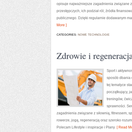
opisuje najważniejsze zagadnienia związane z
przestępczych, ich podział ról, źródła finanso
publicznego. Dzięki regularnie dodawanym mat
More ]
CATEGORIES:
NOWE TECHNOLOGIE
Zdrowie i regeneracj
Sport i aktywnoś
sposób dbania 
tej tematyce s
początkujący, 
treningów, ćwic
sprawności. Ser
zagadnienia związane z siłownią, fitnessem, s
rowerze, jogą, regeneracją oraz szeroko rozum
Polecam Lifestyle i inspiracje i Plany
[ Read Mo