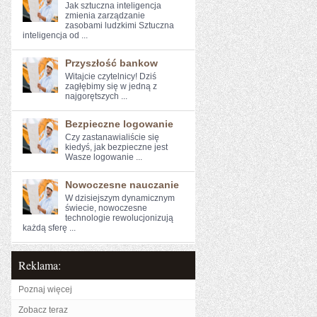
Jak sztuczna inteligencja
zmienia zarządzanie
zasobami ludzkimi Sztuczna
inteligencja od ...
Przyszłość bankow
Witajcie czytelnicy! Dziś⁤
zagłębimy⁤ się ⁣w jedną z
najgorętszych ...
Bezpieczne logowanie
Czy zastanawialiście się​
kiedyś, jak bezpieczne jest
Wasze logowanie ...
Nowoczesne nauczanie
W ⁢dzisiejszym dynamicznym ​
świecie, nowoczesne
technologie rewolucjonizują
⁤każdą sferę ...
Reklama:
Poznaj więcej
Zobacz teraz