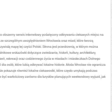
o obszerny serwis internetowy poświęcony odkrywaniu ciekawych miejsc na
 ze szczególnym uwzględnieniem Wrocławia oraz miast, które tworzą
zywistą mapę tej części Polski. Strona jest przestrzenią, w którym można
nikowe wskazówki dotyczące zwiedzania, historii, kultury, architektury,
zeń, rekreacji oraz codziennego życia w miastach i miasteczkach Dolnego
al dla osób, które lubią odkrywać lokalne historie. Moda Wrocław nie ogranicza
 ale pokazuje również lokalne ciekawostki, które często umykają podczas
e być wartościowy zarówno dla turystów planujących weekendowy wyjazd, jak