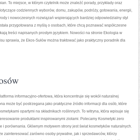
an. To miejsce, w którym czytelnik może znaleźć porady, przykłady oraz
 dotyczące codziennych wyborów, domu, zakupów, podróży, gotowania, energii,
yrody i nowoczesnych rozwiązań wspierających bardziej odpowiedzialny styl
została przygotowana z myślą o osobach, które chcą poznawać współczesne
ają treści napisanych prostym językiem. Nowości na stronie Ekologia w
rwisu sprawia, że Ekos-Sułów można traktować jako praktyczny poradnik dla
łosów
platforma informacyjno-ofertowa, która koncentruje się wokół naturalnej
rona może być postrzegana jako praktyczne źródło informacji dla osób, które
kosmetykami opartymi na składnikach roślinnych. To witryna, która wpisuje się
teresowanie produktami inspirowanymi ziołami. Polecamy Kosmetyki zero
je i porównania. Głównym motywem strony jest świat kosmetyków naturalnych.
że zainteresować zarówno osoby prywatne, jak i sprzedawców, którzy