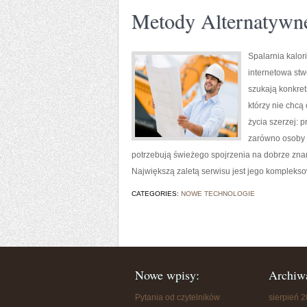
Metody Alternatywn
Spalarnia kalor
internetowa stw
szukają konkret
którzy nie chcą
życia szerzej: 
zarówno osoby s
potrzebują świeżego spojrzenia na dobrze zna
Największą zaletą serwisu jest jego kompleks
CATEGORIES:
NOWE TECHNOLOGIE
Nowe wpisy:
Archiw
Pytania od czytelników
sierpień 