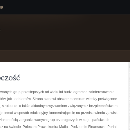
gi
e
pczość
owanych grup przestępczych od wielu lat budzi ogromne zainteresowanie
tów, jak i odbiorców. Strona stanowi obszerne centrum wiedzy poświęcone
orii, strukturze, a także aktualnym wyzwaniom związanym z bezpieczeństwem.
je temat w sposób edukacyjny, koncentrując się na przedstawieniu zjawisk
ziałalnością zorganizowanych grup przestępczych w kraju, państwach
az na świecie. Polecam Prawo kontra Mafia i Podziemie Finansowe. Portal