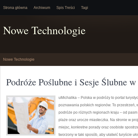
Strona główna
Archiwum
Spis Treści
Tagi
Nowe Technologie
Nowe Technologie
Podróże Poślubne i Sesje Ślubne w
uMichalika – Polska w podróży to portal turysty
poznawania polskich regionów. To przestrzeń, w
podróże po różnych regionach kraju – od pasm 
plaże oraz urocze miasteczka. Na stronie w pr
miejsc, konkretne porady oraz osobiste spostrz
tworzony w taki sposób, aby ułatwić turyście u