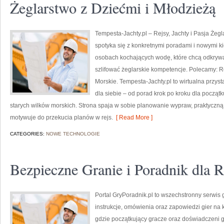
Żeglarstwo z Dziećmi i Młodzieżą
Tempesta-Jachty.pl – Rejsy, Jachty i Pasja Żegl
spotyka się z konkretnymi poradami i nowymi ki
osobach kochających wodę, które chcą odkryw
szlifować żeglarskie kompetencje. Polecamy: Rej
Morskie. Tempesta-Jachty.pl to wirtualna przysta
dla siebie – od porad krok po kroku dla początk
starych wilków morskich. Strona spaja w sobie planowanie wypraw, praktyczną
motywuje do przekucia planów w rejs.
[ Read More ]
CATEGORIES:
NOWE TECHNOLOGIE
Bezpieczne Granie i Poradnik dla 
Portal GryPoradnik.pl to wszechstronny serwis
instrukcje, omówienia oraz zapowiedzi gier na 
gdzie początkujący gracze oraz doświadczeni g