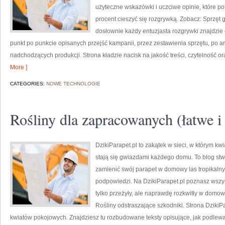
użyteczne wskazówki i uczciwe opinie, które p
procent cieszyć się rozgrywką. Zobacz: Sprzęt 
dosłownie każdy entuzjasta rozgrywki znajdzie 
punkt po punkcie opisanych przejść kampanii, przez zestawienia sprzętu, po a
nadchodzących produkcji. Strona kładzie nacisk na jakość treści, czytelność o
More ]
CATEGORIES:
NOWE TECHNOLOGIE
Rośliny dla zapracowanych (łatwe i
DzikiParapet.pl to zakątek w sieci, w którym k
stają się gwiazdami każdego domu. To blog stw
zamienić swój parapet w domowy las tropikalny,
podpowiedzi. Na DzikiParapet.pl poznasz wszys
tylko przeżyły, ale naprawdę rozkwitły w domo
Rośliny odstraszające szkodniki. Strona Dziki
kwiatów pokojowych. Znajdziesz tu rozbudowane teksty opisujące, jak podlewać 