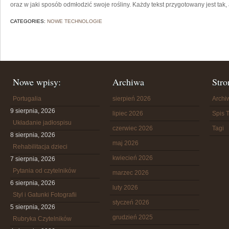
oraz w jaki sposób odmłodzić swoje rośliny. Każdy tekst przygotowany jest tak,
CATEGORIES:
NOWE TECHNOLOGIE
Nowe wpisy:
Archiwa
Stro
Portugalia
sierpień 2026
Arch
9 sierpnia, 2026
lipiec 2026
Spis T
Układanie jadłospisu
czerwiec 2026
Tagi
8 sierpnia, 2026
maj 2026
Rehabilitacja dzieci
kwiecień 2026
7 sierpnia, 2026
Pytania od czytelników
marzec 2026
6 sierpnia, 2026
luty 2026
Styl i Gatunki Fotografii
styczeń 2026
5 sierpnia, 2026
grudzień 2025
Rubryka Czytelników