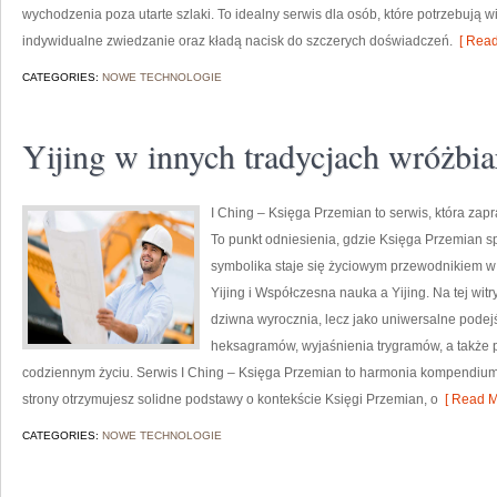
wychodzenia poza utarte szlaki. To idealny serwis dla osób, które potrzebują w
indywidualne zwiedzanie oraz kładą nacisk do szczerych doświadczeń.
[ Read
CATEGORIES:
NOWE TECHNOLOGIE
Yijing w innych tradycjach wróżbia
I Ching – Księga Przemian to serwis, która zap
To punkt odniesienia, gdzie Księga Przemian sp
symbolika staje się życiowym przewodnikiem w
Yijing i Współczesna nauka a Yijing. Na tej witr
dziwna wyrocznia, lecz jako uniwersalne podejś
heksagramów, wyjaśnienia trygramów, a także p
codziennym życiu. Serwis I Ching – Księga Przemian to harmonia kompendium 
strony otrzymujesz solidne podstawy o kontekście Księgi Przemian, o
[ Read M
CATEGORIES:
NOWE TECHNOLOGIE