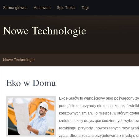
Strona główna
Archiwum
Spis Treści
Tagi
Nowe Technologie
Nowe Technologie
Eko w Domu
Ekos-Sułów to wartościowy blog poświęcony życ
podejście do przyrody nie musi oznaczać wielk
kosztownych zmian. To miejsce, w którym czyte
rzetelne teksty dotyczące codziennych wyborów
recyklingu, przyrody i nowoczesnych rozwiązań
życia. Strona została przygotowana z myślą o