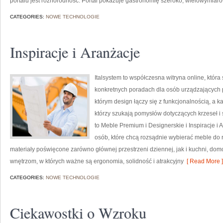
portalu jest różnorodność. Portal pokazuje gastronomię szeroko, wielowymiaro
CATEGORIES:
NOWE TECHNOLOGIE
Inspiracje i Aranżacje
Italsystem to współczesna witryna online, która
konkretnych poradach dla osób urządzających pr
którym design łączy się z funkcjonalnością, a k
którzy szukają pomysłów dotyczących krzeseł i
to Meble Premium i Designerskie i Inspiracje i
osób, które chcą rozsądnie wybierać meble do 
materiały poświęcone zarówno głównej przestrzeni dziennej, jak i kuchni, do
wnętrzom, w których ważne są ergonomia, solidność i atrakcyjny
[ Read More ]
CATEGORIES:
NOWE TECHNOLOGIE
Ciekawostki o Wzroku