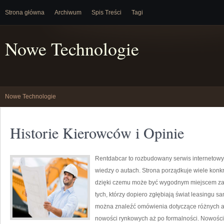
Strona główna
Archiwum
Spis Treści
Tagi
Nowe Technologie
Nowe Technologie
Historie Kierowców i Opinie
Rentdabcar to rozbudowany serwis internetowy
wiedzy o autach. Strona porządkuje wiele konk
dzięki czemu może być wygodnym miejscem zaró
tych, którzy dopiero zgłębiają świat leasingu s
można znaleźć omówienia dotyczące różnych a
nowości rynkowych aż po formalności. Nowości n