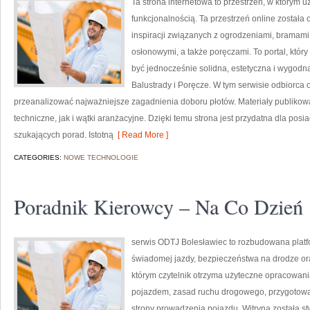
Ta strona internetowa to przestrzeń, w którym u
funkcjonalnością. Ta przestrzeń online został
inspiracji związanych z ogrodzeniami, bramami
osłonowymi, a także poręczami. To portal, któ
być jednocześnie solidna, estetyczna i wygodn
Balustrady i Poręcze. W tym serwisie odbiorca 
przeanalizować najważniejsze zagadnienia doboru płotów. Materiały publikow
techniczne, jak i wątki aranżacyjne. Dzięki temu strona jest przydatna dla posi
szukających porad. Istotną
[ Read More ]
CATEGORIES:
NOWE TECHNOLOGIE
Poradnik Kierowcy – Na Co Dzień
serwis ODTJ Bolesławiec to rozbudowana platf
świadomej jazdy, bezpieczeństwa na drodze ora
którym czytelnik otrzyma użyteczne opracowan
pojazdem, zasad ruchu drogowego, przygotowan
strony prowadzenia pojazdu. Witryna została s