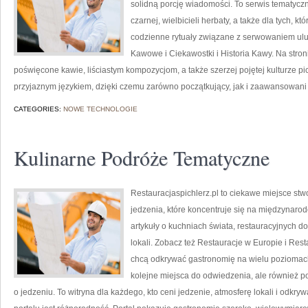
solidną porcję wiadomości. To serwis tematyczn
czarnej, wielbicieli herbaty, a także dla tych, 
codzienne rytuały związane z serwowaniem ul
Kawowe i Ciekawostki i Historia Kawy. Na stro
poświęcone kawie, liściastym kompozycjom, a także szerzej pojętej kulturze pic
przyjaznym językiem, dzięki czemu zarówno początkujący, jak i zaawansowan
CATEGORIES:
NOWE TECHNOLOGIE
Kulinarne Podróże Tematyczne
Restauracjaspichlerz.pl to ciekawe miejsce st
jedzenia, które koncentruje się na międzynarod
artykuły o kuchniach świata, restauracyjnych d
lokali. Zobacz też Restauracje w Europie i Rest
chcą odkrywać gastronomię na wielu poziomach. 
kolejne miejsca do odwiedzenia, ale również po 
o jedzeniu. To witryna dla każdego, kto ceni jedzenie, atmosferę lokali i odkr