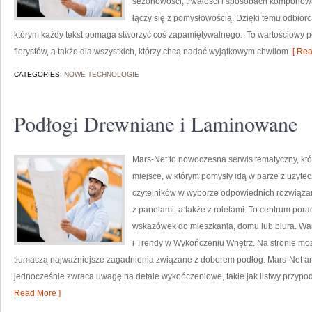
sezonowości, trwałości i sposobach komponowan
łączy się z pomysłowością. Dzięki temu odbiorc
którym każdy tekst pomaga stworzyć coś zapamiętywalnego. To wartościowy por
florystów, a także dla wszystkich, którzy chcą nadać wyjątkowym chwilom
[ Rea
CATEGORIES:
NOWE TECHNOLOGIE
Podłogi Drewniane i Laminowane
Mars-Net to nowoczesna serwis tematyczny, któr
miejsce, w którym pomysły idą w parze z użyt
czytelników w wyborze odpowiednich rozwiązań
z panelami, a także z roletami. To centrum por
wskazówek do mieszkania, domu lub biura. War
i Trendy w Wykończeniu Wnętrz. Na stronie m
tłumaczą najważniejsze zagadnienia związane z doborem podłóg. Mars-Net ana
jednocześnie zwraca uwagę na detale wykończeniowe, takie jak listwy przypo
Read More ]