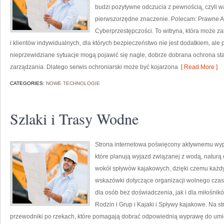
budzi pozytywne odczucia z pewnością, czyli w
pierwszorzędne znaczenie. Polecam: Prawne As
Cyberprzestępczości. To witryna, która może z
i klientów indywidualnych, dla których bezpieczeństwo nie jest dodatkiem, ale 
nieprzewidziane sytuacje mogą pojawić się nagle, dobrze dobrana ochrona s
zarządzania. Dlatego serwis ochroniarski może być kojarzona
[ Read More ]
CATEGORIES:
NOWE TECHNOLOGIE
Szlaki i Trasy Wodne
Strona internetowa poświęcony aktywnemu wyp
które planują wyjazd związanej z wodą, naturą 
wokół spływów kajakowych, dzięki czemu każdy
wskazówki dotyczące organizacji wolnego czas
dla osób bez doświadczenia, jak i dla miłośni
Rodzin i Grup i Kajaki i Spływy kajakowe. Na 
przewodniki po rzekach, które pomagają dobrać odpowiednią wyprawę do umiej