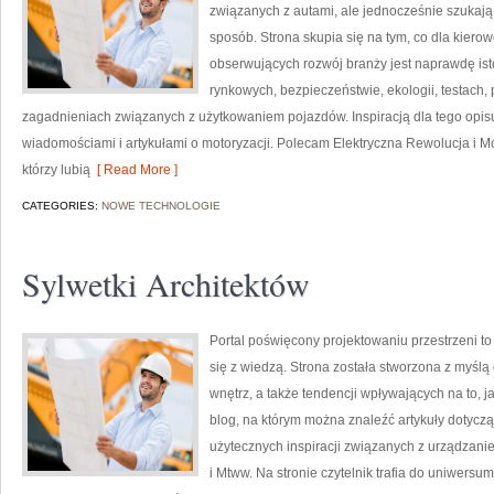
związanych z autami, ale jednocześnie szukają
sposób. Strona skupia się na tym, co dla kiero
obserwujących rozwój branży jest naprawdę ist
rynkowych, bezpieczeństwie, ekologii, testach
zagadnieniach związanych z użytkowaniem pojazdów. Inspiracją dla tego opisu j
wiadomościami i artykułami o motoryzacji. Polecam Elektryczna Rewolucja i Mot
którzy lubią
[ Read More ]
CATEGORIES:
NOWE TECHNOLOGIE
Sylwetki Architektów
Portal poświęcony projektowaniu przestrzeni to
się z wiedzą. Strona została stworzona z myślą 
wnętrz, a także tendencji wpływających na to, 
blog, na którym można znaleźć artykuły dotycząc
użytecznych inspiracji związanych z urządzan
i Mtww. Na stronie czytelnik trafia do uniwersu