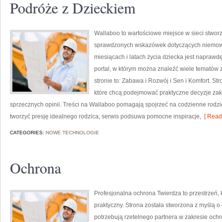
Podróże z Dzieckiem
Wallaboo to wartościowe miejsce w sieci stworz
sprawdzonych wskazówek dotyczących niemowląt
miesiącach i latach życia dziecka jest napraw
portal, w którym można znaleźć wiele tematów
stronie to: Zabawa i Rozwój i Sen i Komfort. S
które chcą podejmować praktyczne decyzje zaku
sprzecznych opinii. Treści na Wallaboo pomagają spojrzeć na codzienne rodz
tworzyć presję idealnego rodzica, serwis podsuwa pomocne inspiracje,
[ Read
CATEGORIES:
NOWE TECHNOLOGIE
Ochrona
Profesjonalna ochrona Twierdza to przestrzeń,
praktyczny. Strona została stworzona z myślą o o
potrzebują rzetelnego partnera w zakresie oc