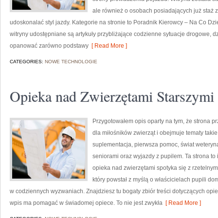
ale również o osobach posiadających już staż z
udoskonalać styl jazdy. Kategorie na stronie to Poradnik Kierowcy – Na Co D
witryny udostępniane są artykuły przybliżające codzienne sytuacje drogowe, 
opanować zarówno podstawy
[ Read More ]
CATEGORIES:
NOWE TECHNOLOGIE
Opieka nad Zwierzętami Starszymi
Przygotowałem opis oparty na tym, że strona pr
dla miłośników zwierząt i obejmuje tematy takie 
suplementacja, pierwsza pomoc, świat weteryna
seniorami oraz wyjazdy z pupilem. Ta strona to
opieka nad zwierzętami spotyka się z rzetelnym
który powstał z myślą o właścicielach pupili d
w codziennych wyzwaniach. Znajdziesz tu bogaty zbiór treści dotyczących opie
wpis ma pomagać w świadomej opiece. To nie jest zwykła
[ Read More ]