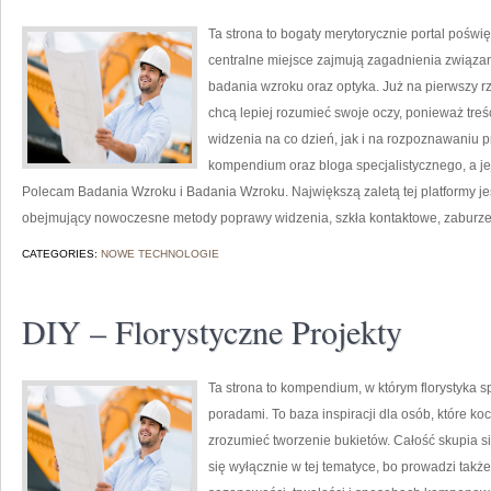
Ta strona to bogaty merytorycznie portal poświ
centralne miejsce zajmują zagadnienia związane 
badania wzroku oraz optyka. Już na pierwszy rzut
chcą lepiej rozumieć swoje oczy, ponieważ treś
widzenia na co dzień, jak i na rozpoznawaniu p
kompendium oraz bloga specjalistycznego, a jej
Polecam Badania Wzroku i Badania Wzroku. Największą zaletą tej platformy j
obejmujący nowoczesne metody poprawy widzenia, szkła kontaktowe, zaburzen
CATEGORIES:
NOWE TECHNOLOGIE
DIY – Florystyczne Projekty
Ta strona to kompendium, w którym florystyka sp
poradami. To baza inspiracji dla osób, które ko
zrozumieć tworzenie bukietów. Całość skupia s
się wyłącznie w tej tematyce, bo prowadzi także