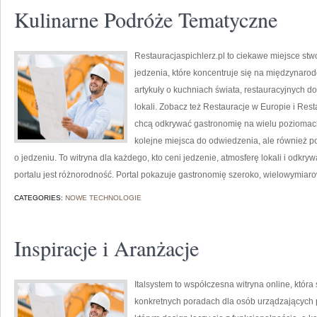
Kulinarne Podróże Tematyczne
Restauracjaspichlerz.pl to ciekawe miejsce st
jedzenia, które koncentruje się na międzynarod
artykuły o kuchniach świata, restauracyjnych d
lokali. Zobacz też Restauracje w Europie i Rest
chcą odkrywać gastronomię na wielu poziomach. 
kolejne miejsca do odwiedzenia, ale również po 
o jedzeniu. To witryna dla każdego, kto ceni jedzenie, atmosferę lokali i odkr
portalu jest różnorodność. Portal pokazuje gastronomię szeroko, wielowymiaro
CATEGORIES:
NOWE TECHNOLOGIE
Inspiracje i Aranżacje
Italsystem to współczesna witryna online, która
konkretnych poradach dla osób urządzających pr