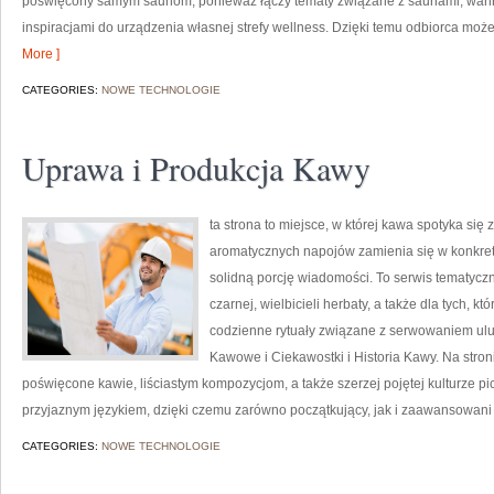
poświęcony samym saunom, ponieważ łączy tematy związane z saunami, wan
inspiracjami do urządzenia własnej strefy wellness. Dzięki temu odbiorca mo
More ]
CATEGORIES:
NOWE TECHNOLOGIE
Uprawa i Produkcja Kawy
ta strona to miejsce, w której kawa spotyka się 
aromatycznych napojów zamienia się w konkretne
solidną porcję wiadomości. To serwis tematyczn
czarnej, wielbicieli herbaty, a także dla tych, 
codzienne rytuały związane z serwowaniem ul
Kawowe i Ciekawostki i Historia Kawy. Na stro
poświęcone kawie, liściastym kompozycjom, a także szerzej pojętej kulturze pic
przyjaznym językiem, dzięki czemu zarówno początkujący, jak i zaawansowan
CATEGORIES:
NOWE TECHNOLOGIE