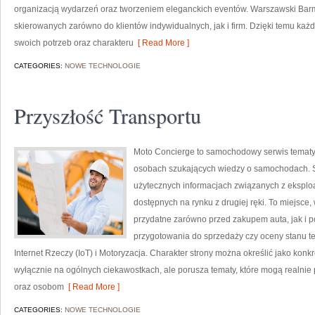
organizacją wydarzeń oraz tworzeniem eleganckich eventów. Warszawski Barm
skierowanych zarówno do klientów indywidualnych, jak i firm. Dzięki temu k
swoich potrzeb oraz charakteru
[ Read More ]
CATEGORIES:
NOWE TECHNOLOGIE
Przyszłość Transportu
Moto Concierge to samochodowy serwis tematyc
osobach szukających wiedzy o samochodach. S
użytecznych informacjach związanych z eksplo
dostępnych na rynku z drugiej ręki. To miejsce
przydatne zarówno przed zakupem auta, jak i 
przygotowania do sprzedaży czy oceny stanu te
Internet Rzeczy (IoT) i Motoryzacja. Charakter strony można określić jako konk
wyłącznie na ogólnych ciekawostkach, ale porusza tematy, które mogą realn
oraz osobom
[ Read More ]
CATEGORIES:
NOWE TECHNOLOGIE