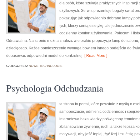
dla osób, które szukają praktycznych inspiracji
użytkowych. Serwis prezentuje bogaty świat pr
pokazując jak odpowiednio dobrane lampy potra
tych, którzy cenią estetykę, ale jednocześnie 
codzienny komfort użytkowania. Polecam: Histori
Odnawialna. Na stronie można znaleźć wielorakie propozycje lamp do salonu, sy
dziecięcego. Każde pomieszczenie wymaga bowiem innego podejścia do świat
dopasować odpowiedni model do konkretnej
[ Read More ]
CATEGORIES:
NOWE TECHNOLOGIE
Psychologia Odchudzania
ta strona to portal, które powstało z myślą o o
samopoczucie, odmienić codzienność i spojrzeć
internetowa baza wiedzy poświęcony tematom t
zbilansowane żywienie, ruch, a także lepsza ko
motywacji, aby jeść lepiej, żyć lżej i czuć się pe