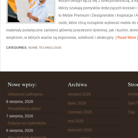
którym design łączy się z funkcjonalnością, a k
którzy szukają pomysłów dotyczących krzeseł i
to Meble Premium i Designerskie i Inspiracje i
osób, które chcą rozsądnie wybierać meble do 
materiały poświęcone zarówno głównej przestrzeni dziennej, jak i kuchni, do
wnętrzom, w których ważne są ergonomia, solidność i atrakcyjny
[ Read More ]
CATEGORIES:
NOWE TECHNOLOGIE
Nowe wpisy:
Archiwa
Stro
Układanie jadłospisu
sierpień 2026
Arch
8 sierpnia, 2026
lipiec 2026
Spis T
Rehabilitacja dzieci
czerwiec 2026
Tagi
7 sierpnia, 2026
maj 2026
Pytania od czytelników
kwiecień 2026
6 sierpnia, 2026
Styl i Gatunki Fotografii