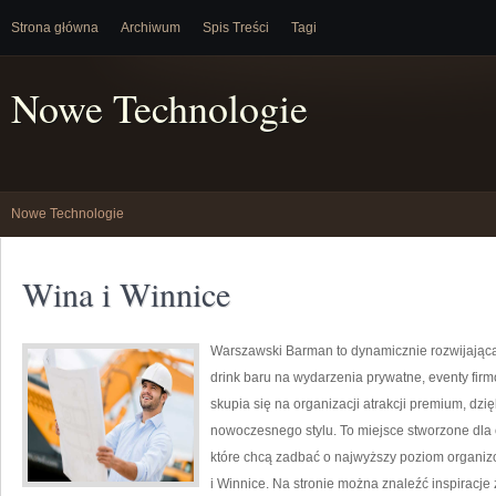
Strona główna
Archiwum
Spis Treści
Tagi
Nowe Technologie
Nowe Technologie
Wina i Winnice
Warszawski Barman to dynamicznie rozwijająca 
drink baru na wydarzenia prywatne, eventy firm
skupia się na organizacji atrakcji premium, dzi
nowoczesnego stylu. To miejsce stworzone dla 
które chcą zadbać o najwyższy poziom organiz
i Winnice. Na stronie można znaleźć inspiracje