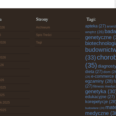
a
Strony
Tagi:
apteka
(27)
aranż
2026
Archiwum
bada
wnętrz
(26)
6
Spis Treści
genetyczne
(
biotechnologi
2026
Tagi
budownict
choro
(33)
2026
(35)
026
diagnost
dieta
(27)
dom
(2
e-commerce
(
(24)
026
egzaminy
(28)
f
(27)
fitness medy
2025
genetyka
(30
2025
edukacyjne
(27)
korepetycje
(28
ik 2025
mate
budowlane
(24)
2025
medyczne
(3