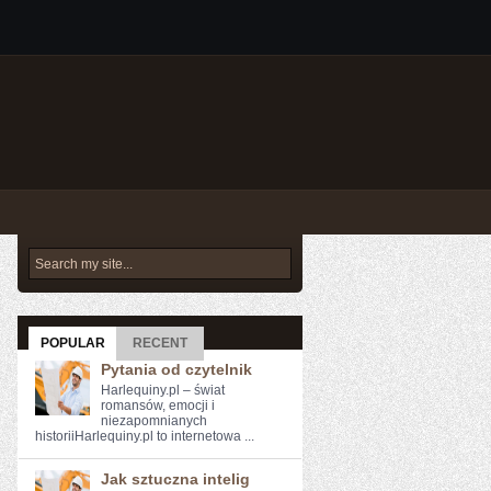
POPULAR
RECENT
Pytania od czytelnik
Harlequiny.pl – świat
romansów, emocji i
niezapomnianych
historiiHarlequiny.pl to internetowa ...
Jak sztuczna intelig