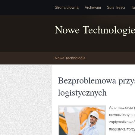
Strona główna
Archiwum
Spis Treści
Ta
Nowe Technologi
Nowe Technologie
Bezproblemowa przys
logistycznych
Automatyzacja p
nowoczesnym te
zoptymalizować 
#logistyka #prz