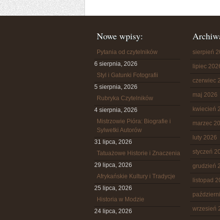
Nowe wpisy:
Archiw
Pytania od czytelników
sierpień 
6 sierpnia, 2026
lipiec 202
Styl i Gatunki Fotografii
czerwiec 
5 sierpnia, 2026
maj 2026
Rubryka Czytelników
kwiecień 
4 sierpnia, 2026
Mistrzowie Pióra: Biografie i
marzec 2
Sylwetki Autorów
luty 2026
31 lipca, 2026
styczeń 2
Tatuażowe Historie i Znaczenia
29 lipca, 2026
grudzień 
Afrykańskie Kultury i Tradycje
listopad 
25 lipca, 2026
październ
Historia w Modzie
wrzesień 
24 lipca, 2026