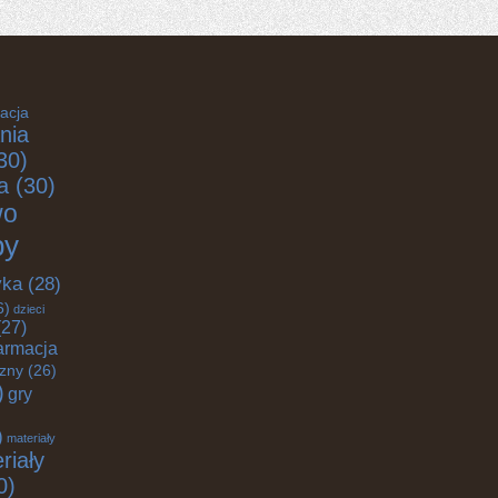
acja
nia
30)
a
(30)
wo
by
yka
(28)
6)
dzieci
27)
armacja
czny
(26)
)
gry
)
materiały
riały
0)