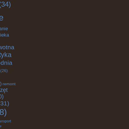
(34)
e
anie
ieka
wotna
ktyka
odnia
(26)
)
remont
zęt
0)
31)
8)
ransport
e