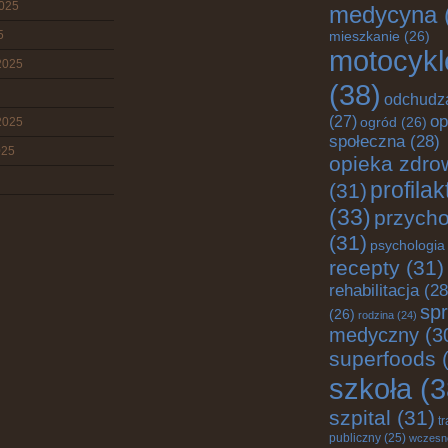
2025
medycyna
5
mieszkanie
(26)
motocykl
2025
(38)
odchudz
op
(27)
2025
ogród
(26)
społeczna
(28)
025
opieka zdro
profila
(31)
(33)
przych
(31)
psychologia
recepty
(31)
rehabilitacja
(28
spr
(26)
rodzina
(24)
medyczny
(3
superfoods
(
szkoła
(3
szpital
(31)
t
publiczny
(25)
wczesn