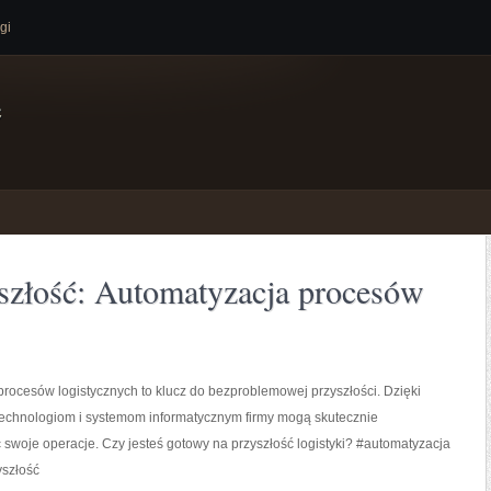
gi
e
złość: Automatyzacja procesów
rocesów logistycznych to klucz do bezproblemowej przyszłości. Dzięki
chnologiom i systemom informatycznym firmy mogą skutecznie
swoje operacje. Czy jesteś gotowy na przyszłość logistyki? #automatyzacja
yszłość