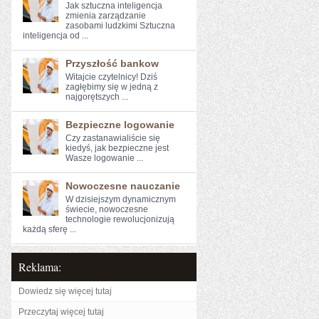
Jak sztuczna inteligencja
zmienia zarządzanie
zasobami ludzkimi Sztuczna
inteligencja od ...
Przyszłość bankow
Witajcie czytelnicy! Dziś⁤
zagłębimy⁤ się ⁣w jedną z
najgorętszych ...
Bezpieczne logowanie
Czy zastanawialiście się​
kiedyś, jak bezpieczne jest
Wasze logowanie ...
Nowoczesne nauczanie
W ⁢dzisiejszym dynamicznym ​
świecie, nowoczesne
technologie rewolucjonizują
⁤każdą sferę ...
Reklama:
Dowiedz się więcej tutaj
Przeczytaj więcej tutaj