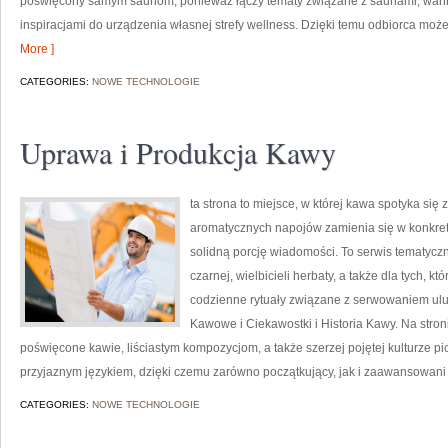
poświęcony samym saunom, ponieważ łączy tematy związane z saunami, wan
inspiracjami do urządzenia własnej strefy wellness. Dzięki temu odbiorca mo
More ]
CATEGORIES:
NOWE TECHNOLOGIE
Uprawa i Produkcja Kawy
ta strona to miejsce, w której kawa spotyka się 
aromatycznych napojów zamienia się w konkretne
solidną porcję wiadomości. To serwis tematyczn
czarnej, wielbicieli herbaty, a także dla tych, 
codzienne rytuały związane z serwowaniem ul
Kawowe i Ciekawostki i Historia Kawy. Na stro
poświęcone kawie, liściastym kompozycjom, a także szerzej pojętej kulturze pic
przyjaznym językiem, dzięki czemu zarówno początkujący, jak i zaawansowan
CATEGORIES:
NOWE TECHNOLOGIE