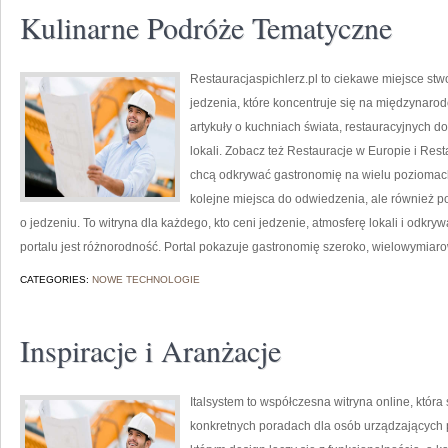
Kulinarne Podróże Tematyczne
Restauracjaspichlerz.pl to ciekawe miejsce st
jedzenia, które koncentruje się na międzynarod
artykuły o kuchniach świata, restauracyjnych d
lokali. Zobacz też Restauracje w Europie i Rest
chcą odkrywać gastronomię na wielu poziomach. 
kolejne miejsca do odwiedzenia, ale również po 
o jedzeniu. To witryna dla każdego, kto ceni jedzenie, atmosferę lokali i odkr
portalu jest różnorodność. Portal pokazuje gastronomię szeroko, wielowymiaro
CATEGORIES:
NOWE TECHNOLOGIE
Inspiracje i Aranżacje
Italsystem to współczesna witryna online, która
konkretnych poradach dla osób urządzających pr