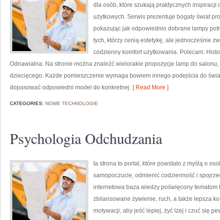
dla osób, które szukają praktycznych inspiracji
użytkowych. Serwis prezentuje bogaty świat pr
pokazując jak odpowiednio dobrane lampy potra
tych, którzy cenią estetykę, ale jednocześnie 
codzienny komfort użytkowania. Polecam: Histori
Odnawialna. Na stronie można znaleźć wielorakie propozycje lamp do salonu, sy
dziecięcego. Każde pomieszczenie wymaga bowiem innego podejścia do świat
dopasować odpowiedni model do konkretnej
[ Read More ]
CATEGORIES:
NOWE TECHNOLOGIE
Psychologia Odchudzania
ta strona to portal, które powstało z myślą o o
samopoczucie, odmienić codzienność i spojrzeć
internetowa baza wiedzy poświęcony tematom t
zbilansowane żywienie, ruch, a także lepsza ko
motywacji, aby jeść lepiej, żyć lżej i czuć się pe