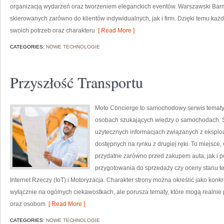
organizacją wydarzeń oraz tworzeniem eleganckich eventów. Warszawski Barm
skierowanych zarówno do klientów indywidualnych, jak i firm. Dzięki temu k
swoich potrzeb oraz charakteru
[ Read More ]
CATEGORIES:
NOWE TECHNOLOGIE
Przyszłość Transportu
Moto Concierge to samochodowy serwis tematyc
osobach szukających wiedzy o samochodach. S
użytecznych informacjach związanych z eksplo
dostępnych na rynku z drugiej ręki. To miejsce
przydatne zarówno przed zakupem auta, jak i 
przygotowania do sprzedaży czy oceny stanu te
Internet Rzeczy (IoT) i Motoryzacja. Charakter strony można określić jako konk
wyłącznie na ogólnych ciekawostkach, ale porusza tematy, które mogą realn
oraz osobom
[ Read More ]
CATEGORIES:
NOWE TECHNOLOGIE