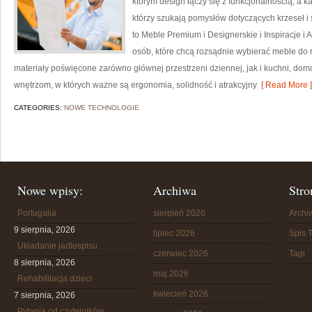
którym design łączy się z funkcjonalnością, a k
którzy szukają pomysłów dotyczących krzeseł i
to Meble Premium i Designerskie i Inspiracje i
osób, które chcą rozsądnie wybierać meble do 
materiały poświęcone zarówno głównej przestrzeni dziennej, jak i kuchni, do
wnętrzom, w których ważne są ergonomia, solidność i atrakcyjny
[ Read More ]
CATEGORIES:
NOWE TECHNOLOGIE
Nowe wpisy:
Archiwa
Stro
Portugalia
sierpień 2026
Arch
9 sierpnia, 2026
lipiec 2026
Spis T
Układanie jadłospisu
czerwiec 2026
Tagi
8 sierpnia, 2026
maj 2026
Rehabilitacja dzieci
kwiecień 2026
7 sierpnia, 2026
Pytania od czytelników