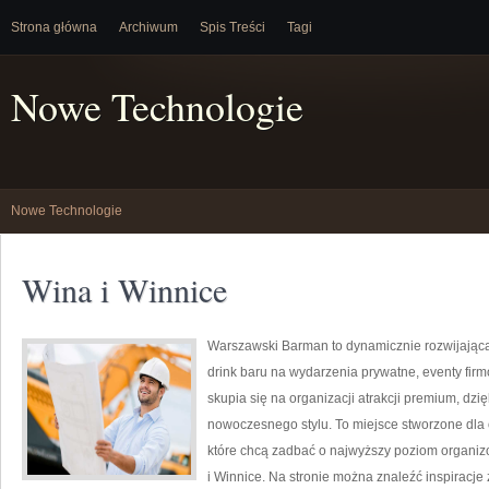
Strona główna
Archiwum
Spis Treści
Tagi
Nowe Technologie
Nowe Technologie
Wina i Winnice
Warszawski Barman to dynamicznie rozwijająca 
drink baru na wydarzenia prywatne, eventy firm
skupia się na organizacji atrakcji premium, dzi
nowoczesnego stylu. To miejsce stworzone dla 
które chcą zadbać o najwyższy poziom organiz
i Winnice. Na stronie można znaleźć inspiracje