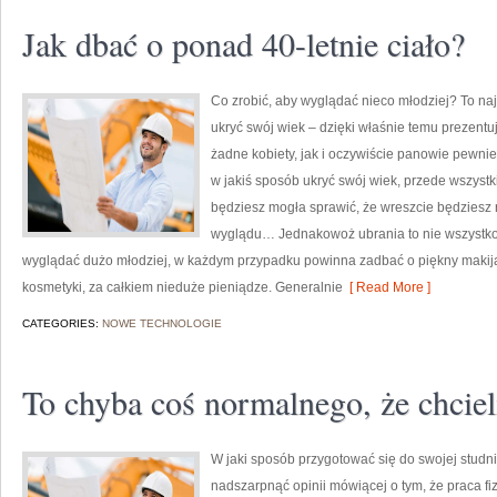
Jak dbać o ponad 40-letnie ciało?
Co zrobić, aby wyglądać nieco młodziej? To na
ukryć swój wiek – dzięki właśnie temu prezentuj
żadne kobiety, jak i oczywiście panowie pewnie
w jakiś sposób ukryć swój wiek, przede wszystk
będziesz mogła sprawić, że wreszcie będziesz
wyglądu… Jednakowoż ubrania to nie wszystko. 
wyglądać dużo młodziej, w każdym przypadku powinna zadbać o piękny makij
kosmetyki, za całkiem nieduże pieniądze. Generalnie
[ Read More ]
CATEGORIES:
NOWE TECHNOLOGIE
To chyba coś normalnego, że chcie
W jaki sposób przygotować się do swojej studn
nadszarpnąć opinii mówiącej o tym, że praca fiz