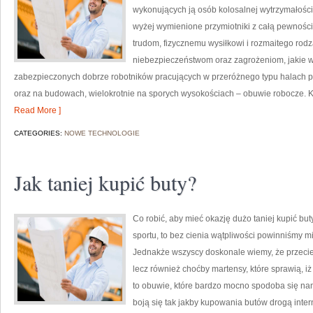
wykonujących ją osób kolosalnej wytrzymałości 
wyżej wymienione przymiotniki z całą pewnośc
trudom, fizycznemu wysiłkowi i rozmaitego rodz
niebezpieczeństwom oraz zagrożeniom, jakie w
zabezpieczonych dobrze robotników pracujących w przeróżnego typu halach 
oraz na budowach, wielokrotnie na sporych wysokościach – obuwie robocze. 
Read More ]
CATEGORIES:
NOWE TECHNOLOGIE
Jak taniej kupić buty?
Co robić, aby mieć okazję dużo taniej kupić bu
sportu, to bez cienia wątpliwości powinniśmy m
Jednakże wszyscy doskonale wiemy, że przecież 
lecz również choćby martensy, które sprawią, 
to obuwie, które bardzo mocno spodoba się nam
boją się tak jakby kupowania butów drogą int