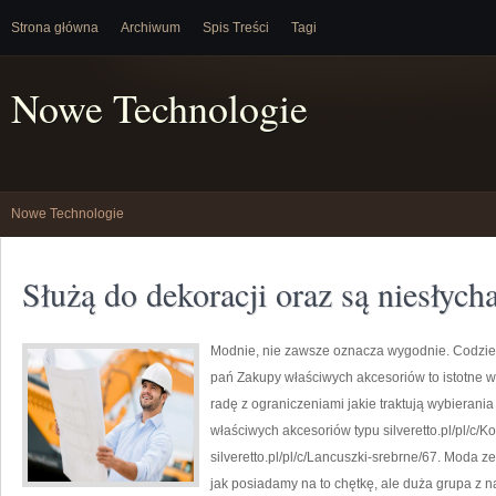
Strona główna
Archiwum
Spis Treści
Tagi
Nowe Technologie
Nowe Technologie
Służą do dekoracji oraz są niesłyc
Modnie, nie zawsze oznacza wygodnie. Codzienn
pań Zakupy właściwych akcesoriów to istotne 
radę z ograniczeniami jakie traktują wybierania 
właściwych akcesoriów typu silveretto.pl/pl/c/K
silveretto.pl/pl/c/Lancuszki-srebrne/67. Moda
jak posiadamy na to chętkę, ale duża grupa z n