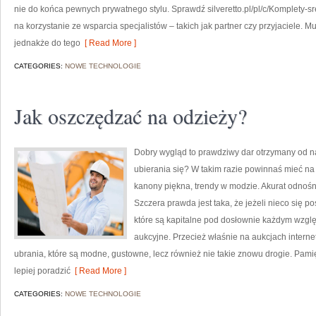
nie do końca pewnych prywatnego stylu. Sprawdź silveretto.pl/pl/c/Komplety-
na korzystanie ze wsparcia specjalistów – takich jak partner czy przyjaciele.
jednakże do tego
[ Read More ]
CATEGORIES:
NOWE TECHNOLOGIE
Jak oszczędzać na odzieży?
Dobry wygląd to prawdziwy dar otrzymany od na
ubierania się? W takim razie powinnaś mieć na 
kanony piękna, trendy w modzie. Akurat odnośni
Szczera prawda jest taka, że jeżeli nieco się p
które są kapitalne pod dosłownie każdym wzg
aukcyjne. Przecież właśnie na aukcjach inter
ubrania, które są modne, gustowne, lecz również nie takie znowu drogie. Pami
lepiej poradzić
[ Read More ]
CATEGORIES:
NOWE TECHNOLOGIE