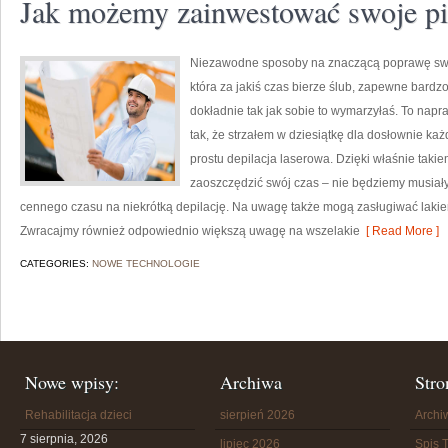
Jak możemy zainwestować swoje pi
Niezawodne sposoby na znaczącą poprawę swoj
która za jakiś czas bierze ślub, zapewne bardzo
dokładnie tak jak sobie to wymarzyłaś. To na
tak, że strzałem w dziesiątkę dla dosłownie każde
prostu depilacja laserowa. Dzięki właśnie tak
zaoszczędzić swój czas – nie będziemy musiał
cennego czasu na niekrótką depilację. Na uwagę także mogą zasługiwać lakier
Zwracajmy również odpowiednio większą uwagę na wszelakie
[ Read More ]
CATEGORIES:
NOWE TECHNOLOGIE
Nowe wpisy:
Archiwa
Stro
Rehabilitacja dzieci
sierpień 2026
Arch
7 sierpnia, 2026
lipiec 2026
Spis T