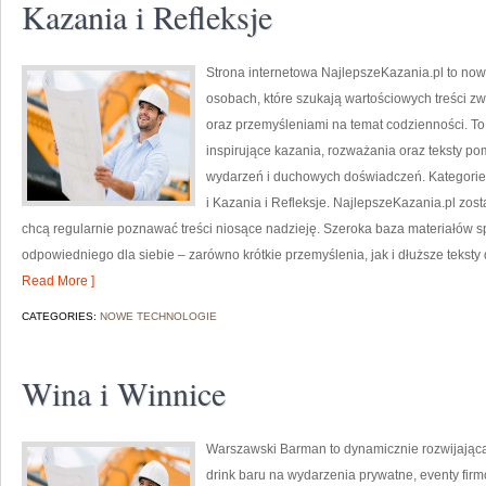
Kazania i Refleksje
Strona internetowa NajlepszeKazania.pl to no
osobach, które szukają wartościowych treści 
oraz przemyśleniami na temat codzienności. To
inspirujące kazania, rozważania oraz teksty p
wydarzeń i duchowych doświadczeń. Kategorie 
i Kazania i Refleksje. NajlepszeKazania.pl zos
chcą regularnie poznawać treści niosące nadzieję. Szeroka baza materiałów s
odpowiedniego dla siebie – zarówno krótkie przemyślenia, jak i dłuższe tekst
Read More ]
CATEGORIES:
NOWE TECHNOLOGIE
Wina i Winnice
Warszawski Barman to dynamicznie rozwijająca 
drink baru na wydarzenia prywatne, eventy firm