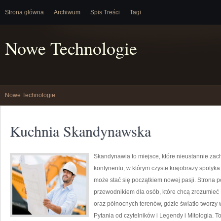
Strona główna
Archiwum
Spis Treści
Tagi
Nowe Technologie
Nowe Technologie
Kuchnia Skandynawska
Skandynawia to miejsce, które nieustannie zac
kontynentu, w którym czyste krajobrazy spotyk
może stać się początkiem nowej pasji. Strona p
przewodnikiem dla osób, które chcą zrozumieć Da
oraz północnych terenów, gdzie światło tworzy 
Pytania od czytelników i Legendy i Mitologia. T