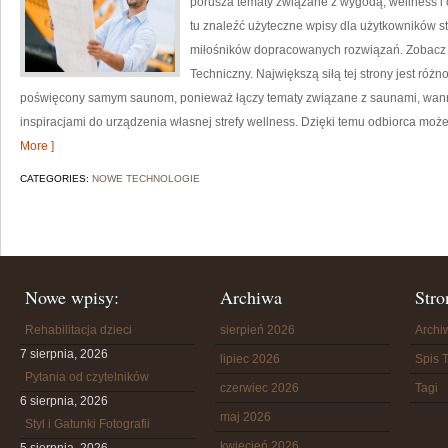
porusza tematy związane z wygodą, wellness 
tu znaleźć użyteczne wpisy dla użytkowników st
miłośników dopracowanych rozwiązań. Zobacz
Techniczny. Największą siłą tej strony jest różn
poświęcony samym saunom, ponieważ łączy tematy związane z saunami, wan
inspiracjami do urządzenia własnej strefy wellness. Dzięki temu odbiorca mo
More ]
CATEGORIES:
NOWE TECHNOLOGIE
Nowe wpisy:
Archiwa
Stro
Rehabilitacja dzieci
sierpień 2026
Arch
7 sierpnia, 2026
lipiec 2026
Spis T
Pytania od czytelników
czerwiec 2026
Tagi
6 sierpnia, 2026
maj 2026
Styl i Gatunki Fotografii
kwiecień 2026