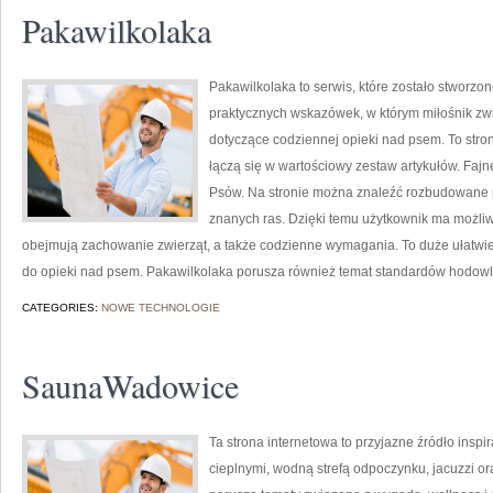
Pakawilkolaka
Pakawilkolaka to serwis, które zostało stworzon
praktycznych wskazówek, w którym miłośnik zwi
dotyczące codziennej opieki nad psem. To stron
łączą się w wartościowy zestaw artykułów. Fajn
Psów. Na stronie można znaleźć rozbudowane p
znanych ras. Dzięki temu użytkownik ma możli
obejmują zachowanie zwierząt, a także codzienne wymagania. To duże ułatwie
do opieki nad psem. Pakawilkolaka porusza również temat standardów hodowl
CATEGORIES:
NOWE TECHNOLOGIE
SaunaWadowice
Ta strona internetowa to przyjazne źródło inspir
cieplnymi, wodną strefą odpoczynku, jacuzzi o