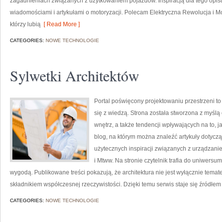
zagadnieniach związanych z użytkowaniem pojazdów. Inspiracją dla tego opisu j
wiadomościami i artykułami o motoryzacji. Polecam Elektryczna Rewolucja i Mot
którzy lubią
[ Read More ]
CATEGORIES:
NOWE TECHNOLOGIE
Sylwetki Architektów
Portal poświęcony projektowaniu przestrzeni to
się z wiedzą. Strona została stworzona z myślą 
wnętrz, a także tendencji wpływających na to, 
blog, na którym można znaleźć artykuły dotycząc
użytecznych inspiracji związanych z urządzan
i Mtww. Na stronie czytelnik trafia do uniwersu
wygodą. Publikowane treści pokazują, że architektura nie jest wyłącznie tema
składnikiem współczesnej rzeczywistości. Dzięki temu serwis staje się źródłem
CATEGORIES:
NOWE TECHNOLOGIE