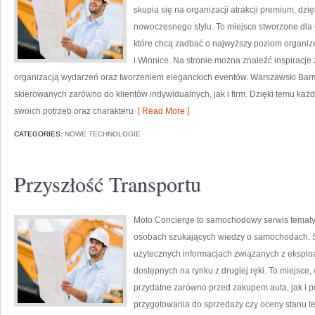
skupia się na organizacji atrakcji premium, dzi
nowoczesnego stylu. To miejsce stworzone dla 
które chcą zadbać o najwyższy poziom organiz
i Winnice. Na stronie można znaleźć inspiracje
organizacją wydarzeń oraz tworzeniem eleganckich eventów. Warszawski Barm
skierowanych zarówno do klientów indywidualnych, jak i firm. Dzięki temu k
swoich potrzeb oraz charakteru
[ Read More ]
CATEGORIES:
NOWE TECHNOLOGIE
Przyszłość Transportu
Moto Concierge to samochodowy serwis tematyc
osobach szukających wiedzy o samochodach. S
użytecznych informacjach związanych z eksplo
dostępnych na rynku z drugiej ręki. To miejsce
przydatne zarówno przed zakupem auta, jak i 
przygotowania do sprzedaży czy oceny stanu te