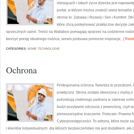
miesiącach i latach życia dziecka jest napraw
portal, w którym można znaleźć wiele tematów
stronie to: Zabawa i Rozwój i Sen i Komfort. S
które chcą podejmować praktyczne decyzje zaku
sprzecznych opinii. Treści na Wallaboo pomagają spojrzeć na codzienne rodz
tworzyć presję idealnego rodzica, serwis podsuwa pomocne inspiracje,
[ Read
CATEGORIES:
NOWE TECHNOLOGIE
Ochrona
Profesjonalna ochrona Twierdza to przestrzeń,
praktyczny. Strona została stworzona z myślą o o
potrzebują rzetelnego partnera w zakresie oc
budzi pozytywne odczucia z pewnością, czyli w
pierwszorzędne znaczenie. Polecam: Prawne As
Cyberprzestępczości. To witryna, która może z
i klientów indywidualnych, dla których bezpieczeństwo nie jest dodatkiem, ale 