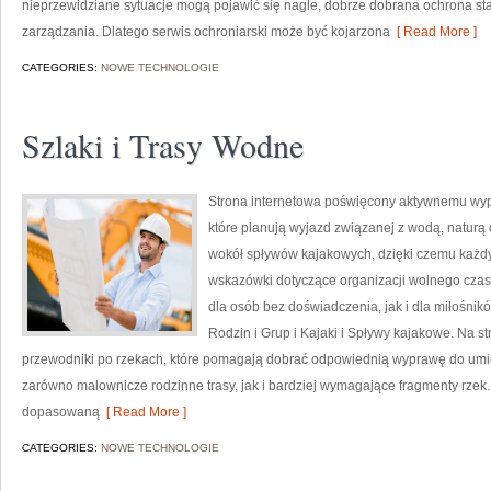
nieprzewidziane sytuacje mogą pojawić się nagle, dobrze dobrana ochrona s
zarządzania. Dlatego serwis ochroniarski może być kojarzona
[ Read More ]
CATEGORIES:
NOWE TECHNOLOGIE
Szlaki i Trasy Wodne
Strona internetowa poświęcony aktywnemu wyp
które planują wyjazd związanej z wodą, naturą 
wokół spływów kajakowych, dzięki czemu każdy
wskazówki dotyczące organizacji wolnego czas
dla osób bez doświadczenia, jak i dla miłośni
Rodzin i Grup i Kajaki i Spływy kajakowe. Na 
przewodniki po rzekach, które pomagają dobrać odpowiednią wyprawę do umiej
zarówno malownicze rodzinne trasy, jak i bardziej wymagające fragmenty rzek
dopasowaną
[ Read More ]
CATEGORIES:
NOWE TECHNOLOGIE