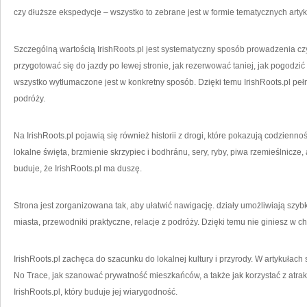
czy dłuższe ekspedycje – wszystko to zebrane jest w formie tematycznych arty
Szczególną wartością IrishRoots.pl jest systematyczny sposób prowadzenia czyt
przygotować się do jazdy po lewej stronie, jak rezerwować taniej, jak pogodz
wszystko wytłumaczone jest w konkretny sposób. Dzięki temu IrishRoots.pl pełn
podróży.
Na IrishRoots.pl pojawią się również historii z drogi, które pokazują codzienn
lokalne święta, brzmienie skrzypiec i bodhránu, sery, ryby, piwa rzemieślnicze, 
buduje, że IrishRoots.pl ma duszę.
Strona jest zorganizowana tak, aby ułatwić nawigację. działy umożliwiają szybk
miasta, przewodniki praktyczne, relacje z podróży. Dzięki temu nie giniesz w cha
IrishRoots.pl zachęca do szacunku do lokalnej kultury i przyrody. W artykuła
No Trace, jak szanować prywatność mieszkańców, a także jak korzystać z atra
IrishRoots.pl, który buduje jej wiarygodność.