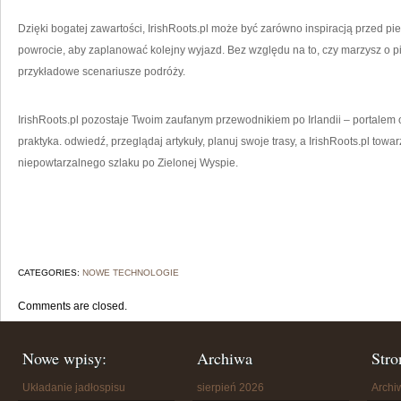
Dzięki bogatej zawartości, IrishRoots.pl może być zarówno inspiracją przed p
powrocie, aby zaplanować kolejny wyjazd. Bez względu na to, czy marzysz o p
przykładowe scenariusze podróży.
IrishRoots.pl pozostaje Twoim zaufanym przewodnikiem po Irlandii – portalem o
praktyka. odwiedź, przeglądaj artykuły, planuj swoje trasy, a IrishRoots.pl to
niepowtarzalnego szlaku po Zielonej Wyspie.
CATEGORIES:
NOWE TECHNOLOGIE
Comments are closed.
Nowe wpisy:
Archiwa
Stro
Układanie jadłospisu
sierpień 2026
Arch