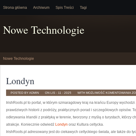
Strona główna
Archiwum
Spis Treści
Tagi
Nowe Technologie
Nowe Technologie
Londyn
LO
POSTED BY ADMIN
ON LIS - 11 - 2025
WITH
MOŻLIWOŚĆ KOMENTOWANIA
ZO
IrishRoots.pl to portal, w którym szmaragdowy kraj na krańcu Europy wychodzi
prawdziwych historii z podróży, praktycznych porad i szczegółowych opisów. To
odkrywania Irlandii z praktyką w terenie, tworzony z myślą o turystach, którzy 
atrakcje. Koniecznie odwiedź
Londyn
oraz Kultura celtycka.
IrishRoots.pl adresowany jest do ciekawych celtyckiego świata, ale także do ty