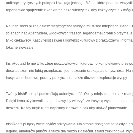
uniknąć turystycznych pułapek i szukają jednego źródła, które poda im wszystk
reporterskie spojrzenie z konkretną bazą wiedzy tak, aby każdy czytelnik móg
Na IrishRoots.pl znajdziesz merytoryczne teksty o must-see miejscach Irlandii:
ścianach nad Atlantykiem, widokowych trasach, legendarnej grobli olbrzyma, a t
tylko ciekawscy. Każdy tekst zawiera kontekst kulturowy z praktycznymi informa
lokalne zwyczaje.
IrishRoots.pl to nie tylko zbiór pocztówkowych kadrów. To kompleksowy przewod
doświadczeń, nie lubią przepłacać i jednocześnie szukają autentyczności. Na 
trasy samochodowe, porady praktyczne, a także dłuższe eksploracje wyspy.
Twórcy IrishRoots.pl podkreślają autentyczność. Opisy miejsc oparte są z real
Dzięki temu użytkownik ma podstawy, by wierzyć, że trasy są wykonalne, a opo
deszczu. Każdy artykuł jest napisany klarownie, tak aby ułatwić planowanie.
IrishRoots.pl łączy wiele stylów odkrywania. Na stronie dostępne są teksty dla 
legend, amatorów pubów, a także dla rodzin z dziećmi. szlaki trekkingowe