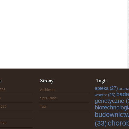
a
Strony
Tagi:
apteka
(27)
aranż
2026
Archiwum
bada
wnętrz
(26)
6
Spis Treści
genetyczne
(
biotechnologi
2026
Tagi
budownict
choro
(33)
2026