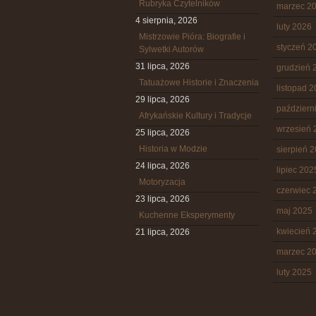
Rubryka Czytelników
marzec 2
4 sierpnia, 2026
luty 2026
Mistrzowie Pióra: Biografie i
styczeń 2
Sylwetki Autorów
31 lipca, 2026
grudzień 
Tatuażowe Historie i Znaczenia
listopad 
29 lipca, 2026
październ
Afrykańskie Kultury i Tradycje
wrzesień 
25 lipca, 2026
Historia w Modzie
sierpień 
24 lipca, 2026
lipiec 202
Motoryzacja
czerwiec 
23 lipca, 2026
maj 2025
Kuchenne Eksperymenty
kwiecień 
21 lipca, 2026
marzec 2
luty 2025