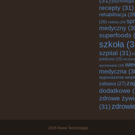
(31)
psychologia
recepty
(31)
rehabilitacja
(28
spr
(26)
rodzina
(24)
medyczny
(3
superfoods
(
szkoła
(3
szpital
(31)
t
publiczny
(25)
wczesn
wie
wychowanie
(24)
medyczna
(3
wyposażenie wnęt
za
zabawa
(27)
dodatkowe
(
zdrowe żywi
zdrowi
(31)
2026
Nowe Technologie
.