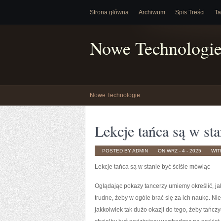
Strona główna
Archiwum
Spis Treści
Ta
Nowe Technologi
Nowe Technologie
Lekcje tańca są w st
POSTED BY ADMIN
ON WRZ - 4 - 2025
WI
Lekcje tańca są w stanie być ściśle mówiąc
Oglądając pokazy tancerzy umiemy określić, jak
trudne, żeby w ogóle brać się za ich naukę. Ni
jakkolwiek tak dużo okazji do tego, żeby tańcz