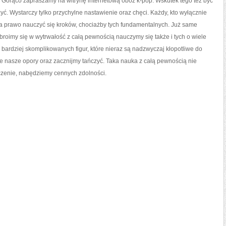
. Gorąco zapraszamy na witrynę internetową obóz k-pop. Wskutek tego też być
ć. Wystarczy tylko przychylne nastawienie oraz chęci. Każdy, kto wyłącznie
ma prawo nauczyć się kroków, chociażby tych fundamentalnych. Już same
broimy się w wytrwałość z całą pewnością nauczymy się także i tych o wiele
bardziej skomplikowanych figur, które nieraz są nadzwyczaj kłopotliwe do
e nasze opory oraz zacznijmy tańczyć. Taka nauka z całą pewnością nie
czenie, nabędziemy cennych zdolności.