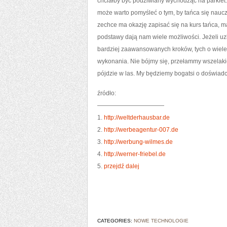
chciałby być podziwiany wychodząc na parkiet
może warto pomyśleć o tym, by tańca się nauczy
zechce ma okazję zapisać się na kurs tańca, 
podstawy dają nam wiele możliwości. Jeżeli uz
bardziej zaawansowanych kroków, tych o wiele 
wykonania. Nie bójmy się, przełammy wszelaki
pójdzie w las. My będziemy bogatsi o doświad
źródło:
———————————
1.
http://weltderhausbar.de
2.
http://werbeagentur-007.de
3.
http://werbung-wilmes.de
4.
http://werner-friebel.de
5.
przejdź dalej
CATEGORIES:
NOWE TECHNOLOGIE