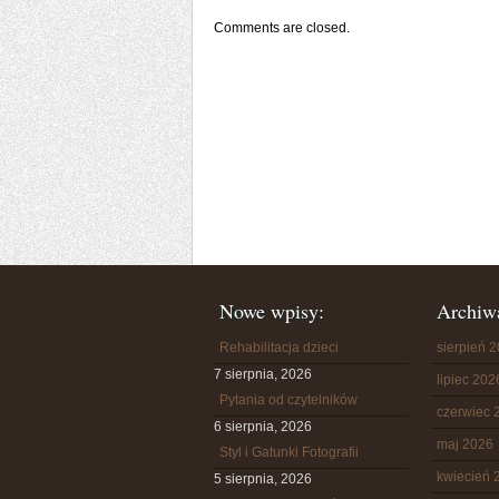
Comments are closed.
Nowe wpisy:
Archiw
Rehabilitacja dzieci
sierpień 
7 sierpnia, 2026
lipiec 202
Pytania od czytelników
czerwiec 
6 sierpnia, 2026
maj 2026
Styl i Gatunki Fotografii
kwiecień 
5 sierpnia, 2026