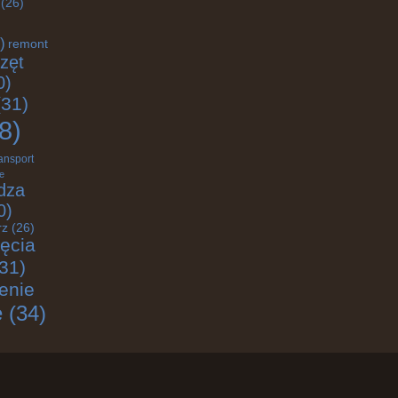
(26)
)
remont
zęt
0)
31)
8)
ransport
e
dza
0)
rz
(26)
jęcia
31)
enie
e
(34)