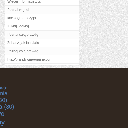
Więcej informacji tutaj
Poznaj więcej
kacikogrodniczy.pl
Kliknij i odkryj
Poznaj całą prawdę
Zobacz, jak to działa
Poznaj całą prawdę
http://brandywineequine.com
acja
nia
30)
a
(30)
wo
by