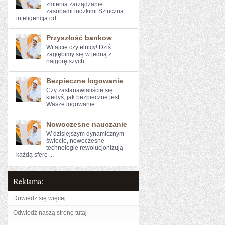
zmienia zarządzanie
zasobami ludzkimi Sztuczna
inteligencja od ...
Przyszłość bankow
Witajcie czytelnicy! Dziś⁤
zagłębimy⁤ się ⁣w jedną z
najgorętszych ...
Bezpieczne logowanie
Czy zastanawialiście się​
kiedyś, jak bezpieczne jest
Wasze logowanie ...
Nowoczesne nauczanie
W ⁢dzisiejszym dynamicznym ​
świecie, nowoczesne
technologie rewolucjonizują
⁤każdą sferę ...
Reklama:
Dowiedz się więcej
Odwiedź naszą stronę tutaj