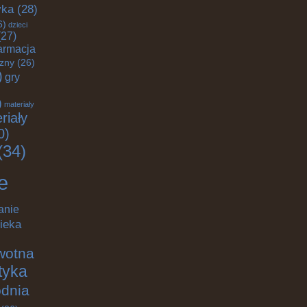
yka
(28)
6)
dzieci
27)
armacja
czny
(26)
)
gry
)
materiały
riały
0)
(34)
e
anie
ieka
wotna
ktyka
odnia