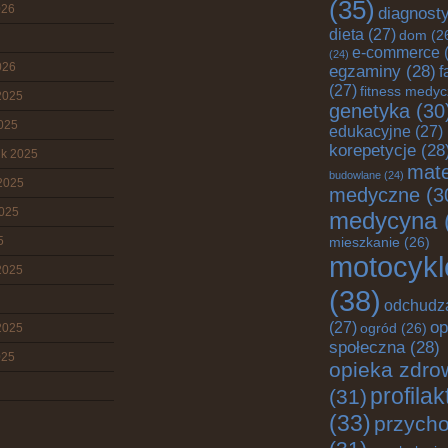
(35)
026
diagnost
dieta
(27)
dom
(2
e-commerce
(
(24)
026
egzaminy
(28)
f
(27)
fitness medy
2025
genetyka
(30
2025
edukacyjne
(27)
korepetycje
(28
ik 2025
mate
budowlane
(24)
2025
medyczne
(3
2025
medycyna
5
mieszkanie
(26)
motocykl
2025
(38)
odchudz
op
(27)
2025
ogród
(26)
społeczna
(28)
025
opieka zdro
profila
(31)
(33)
przych