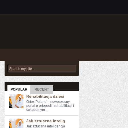
POPULAR
RECENT
Rehabilitacja dzieci
Ortex Poland – nowoczesny
portal o ortopedii, rehabilitacji i
świadomym ...
Jak sztuczna intelig
Jak sztuczna inteligencja