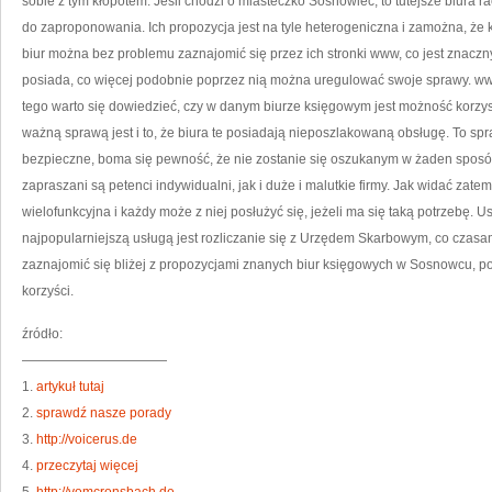
sobie z tym kłopotem. Jeśli chodzi o miasteczko Sosnowiec, to tutejsze biur
do zaproponowania. Ich propozycja jest na tyle heterogeniczna i zamożna, że 
biur można bez problemu zaznajomić się przez ich stronki www, co jest znaczn
posiada, co więcej podobnie poprzez nią można uregulować swoje sprawy. ww
tego warto się dowiedzieć, czy w danym biurze księgowym jest możność korzys
ważną sprawą jest i to, że biura te posiadają nieposzlakowaną obsługę. To spr
bezpieczne, boma się pewność, że nie zostanie się oszukanym w żaden sposób
zapraszani są petenci indywidualni, jak i duże i malutkie firmy. Jak widać zatem
wielofunkcyjna i każdy może z niej posłużyć się, jeżeli ma się taką potrzebę. U
najpopularniejszą usługą jest rozliczanie się z Urzędem Skarbowym, co czas
zaznajomić się bliżej z propozycjami znanych biur księgowych w Sosnowcu, 
korzyści.
źródło:
———————————
1.
artykuł tutaj
2.
sprawdź nasze porady
3.
http://voicerus.de
4.
przeczytaj więcej