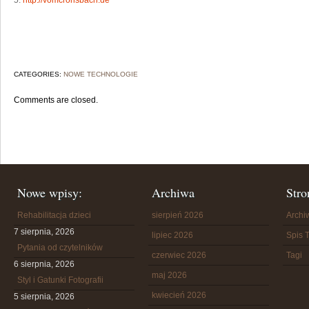
5.
http://vomcronsbach.de
CATEGORIES:
NOWE TECHNOLOGIE
Comments are closed.
Nowe wpisy:
Archiwa
Stro
Rehabilitacja dzieci
sierpień 2026
Arch
7 sierpnia, 2026
lipiec 2026
Spis T
Pytania od czytelników
czerwiec 2026
Tagi
6 sierpnia, 2026
maj 2026
Styl i Gatunki Fotografii
kwiecień 2026
5 sierpnia, 2026