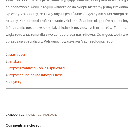
kawy i alkoholu. Wręcz przeciwnie. Wypijając kieliszek szampana musimy wyp
do ozonowania wody. Z reguły wkraczając do sklepu bierzemy jedną z reklam
typ wody. Zakładamy, że każdy artykuł jest równie korzystny dla stworzonego p
reklamy. Konsumenci preferują wodę źródlaną. Zdaniem ekspertów nie musimy 
źródlana nie posiada w sobie jakichkolwiek pożytecznych minerałów. Znajdują 
większego znaczenia dla stworzonego przez nas zdrowia. Co więcej, woda źr
uprzedzają specjaliści z Polskiego Towarzystwa Magnezologicznego.
1.
spis tresci
2.
artykuly
3.
http://becwbuynow.online/spis-tresci
4.
http://beeline-online.info/spis-tresci
5.
artykuly
CATEGORIES:
NOWE TECHNOLOGIE
Comments are closed.