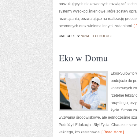
poszukujących niezawodnych rozwiązań techni
systemy wysokociśnieniowe, które zostały op
rozwiązania, pozwalające na realizację proce
ochronnych oraz wieloma innymi zadaniami
[ 
CATEGORIES:
NOWE TECHNOLOGIE
Eko w Domu
Ekos-Sułów to w
podejście do pr
kosztownych zmi
rzetelne teksty
recyklingu, prz
życia. Strona 
wyzwania środowiskowe, ale jednocześnie szuk
Podróży i Edukacja i Styl Życia. Charakter se
każdego, kto zastanawia
[ Read More ]