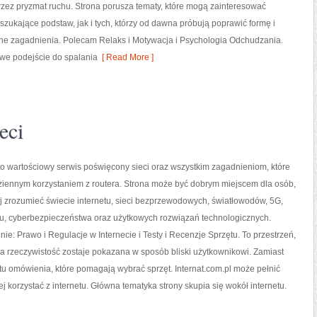
przez pryzmat ruchu. Strona porusza tematy, które mogą zainteresować
zukające podstaw, jak i tych, którzy od dawna próbują poprawić formę i
ne zagadnienia. Polecam Relaks i Motywacja i Psychologia Odchudzania.
owe podejście do spalania
[ Read More ]
eci
 to wartościowy serwis poświęcony sieci oraz wszystkim zagadnieniom, które
ziennym korzystaniem z routera. Strona może być dobrym miejscem dla osób,
ej zrozumieć świecie internetu, sieci bezprzewodowych, światłowodów, 5G,
gu, cyberbezpieczeństwa oraz użytkowych rozwiązań technologicznych.
nie: Prawo i Regulacje w Internecie i Testy i Recenzje Sprzętu. To przestrzeń,
a rzeczywistość zostaje pokazana w sposób bliski użytkownikowi. Zamiast
tu omówienia, które pomagają wybrać sprzęt. Internat.com.pl może pełnić
j korzystać z internetu. Główna tematyka strony skupia się wokół internetu.