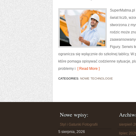
SuperMatma.pl t
świat liczb, wz
stworzona z myś
rodzic może zn
zaawansowanych
Figury. Serwis 
ogranicza się wyłącznie do szkolnej tablicy. 
które pomaga opisywać codzienne sytuacje, pl
problemy i
[ Read More ]
CATEGORIES:
NOWE TECHNOLOGIE
Nowe wpisy:
Archiw
Styl i Gatunki Fotografii
sierpień 
5 sierpnia, 2026
lipiec 202