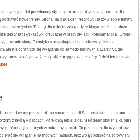
o tematyczny portal poświęcony stylizacjom oraz praktycznym poradom dla
ą odkrywać nowe trendy. Strona ma charakter lifestylowy i łączy w sobie tematy
nikami wizażystów. To blog dla miłośniczek urody, w którym można znaleźć
sze teksty, jak i wskazówki przydatne w pracy stylistki. Polecam Moda i Uroda i
rzygotowanie skóry. Tematyka strony skupia się przede wszystkim na
ch, ale nie ogranicza się wyłącznie do samego malowania twarzy. Studio
h wyborów, w którym ważne są także przygotowanie skóry. Dzięki temu serwis
ore ]
e
ii – rozbudowany przewodnik po spalaniu kalorii Spalarnia kalorii to strona
orzony z myślą o osobach, które chcą lepiej zrozumieć temat spalania kalorii i
nych informacji podanych w naturalny sposób. To przestrzeń dla czytelników,
 opierać się wyłącznie na modnych hasłach, lecz wolą spojrzeć na zdrowy styl