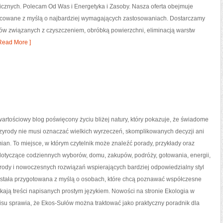
cznych. Polecam Od Was i Energetyka i Zasoby. Nasza oferta obejmuje
racowane z myślą o najbardziej wymagających zastosowaniach. Dostarczamy
sów związanych z czyszczeniem, obróbką powierzchni, eliminacją warstw
Read More ]
artościowy blog poświęcony życiu bliżej natury, który pokazuje, że świadome
zyrody nie musi oznaczać wielkich wyrzeczeń, skomplikowanych decyzji ani
an. To miejsce, w którym czytelnik może znaleźć porady, przykłady oraz
 dotyczące codziennych wyborów, domu, zakupów, podróży, gotowania, energii,
yrody i nowoczesnych rozwiązań wspierających bardziej odpowiedzialny styl
została przygotowana z myślą o osobach, które chcą poznawać współczesne
ają treści napisanych prostym językiem. Nowości na stronie Ekologia w
rwisu sprawia, że Ekos-Sułów można traktować jako praktyczny poradnik dla