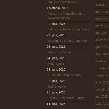
Rubryka Czytelników
czerwiec 
4 sierpnia, 2026
maj 2026
Mistrzowie Pióra: Biografie i
Sylwetki Autorów
kwiecień 
31 lipca, 2026
marzec 2
Tatuażowe Historie i Znaczenia
luty 2026
29 lipca, 2026
styczeń 2
Afrykańskie Kultury i Tradycje
25 lipca, 2026
grudzień 
Historia w Modzie
listopad 
24 lipca, 2026
październ
Motoryzacja
wrzesień 
23 lipca, 2026
Kuchenne Eksperymenty
sierpień 
21 lipca, 2026
lipiec 202
Styl i Lifestyle
czerwiec 
21 lipca, 2026
maj 2025
Trendy i Nowości w Branży
kwiecień 
14 lipca, 2026