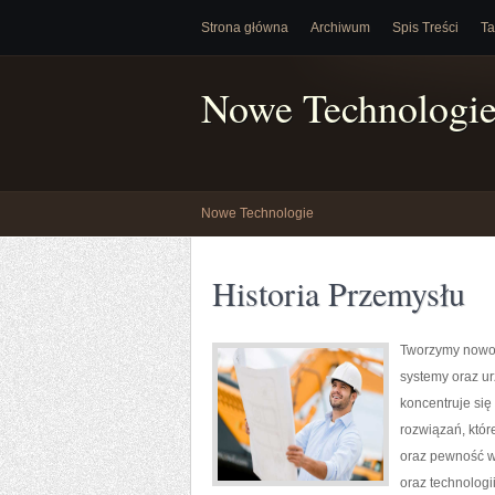
Strona główna
Archiwum
Spis Treści
Ta
Nowe Technologi
Nowe Technologie
Historia Przemysłu
Tworzymy nowoc
systemy oraz ur
koncentruje się
rozwiązań, któr
oraz pewność w
oraz technologi