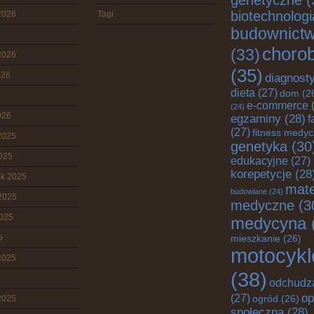
genetyczne
(
biotechnologi
2026
Tagi
budownict
choro
(33)
2026
(35)
026
diagnost
dieta
(27)
dom
(2
e-commerce
(
(24)
026
egzaminy
(28)
f
(27)
fitness medy
2025
genetyka
(30
2025
edukacyjne
(27)
korepetycje
(28
ik 2025
mate
budowlane
(24)
2025
medyczne
(3
2025
medycyna
5
mieszkanie
(26)
motocykl
2025
(38)
odchudz
op
(27)
2025
ogród
(26)
społeczna
(28)