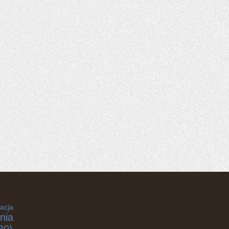
acja
nia