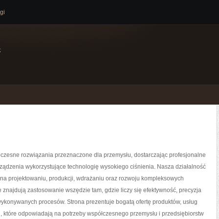
gi
e
zesne rozwiązania przeznaczone dla przemysłu, dostarczając profesjonalne
ządzenia wykorzystujące technologię wysokiego ciśnienia. Nasza działalność
 na projektowaniu, produkcji, wdrażaniu oraz rozwoju kompleksowych
e znajdują zastosowanie wszędzie tam, gdzie liczy się efektywność, precyzja
ykonywanych procesów. Strona prezentuje bogatą ofertę produktów, usług
i, które odpowiadają na potrzeby współczesnego przemysłu i przedsiębiorstw