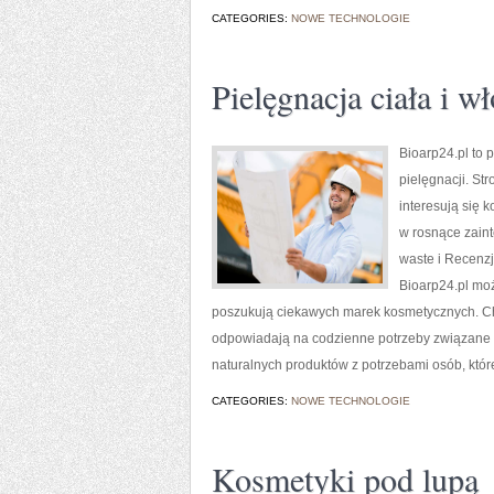
CATEGORIES:
NOWE TECHNOLOGIE
Pielęgnacja ciała i w
Bioarp24.pl to 
pielęgnacji. St
interesują się 
w rosnące zain
waste i Recenz
Bioarp24.pl mo
poszukują ciekawych marek kosmetycznych. Char
odpowiadają na codzienne potrzeby związane z
naturalnych produktów z potrzebami osób, któr
CATEGORIES:
NOWE TECHNOLOGIE
Kosmetyki pod lupą