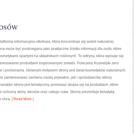
łosów
platforma informacyjno-ofertowa, która koncentruje się wokół naturalnej
rona może być postrzegana jako praktyczne źródło informacji dla osób, które
kosmetykami opartymi na składnikach roślinnych. To witryna, która wpisuje się
teresowanie produktami inspirowanymi ziołami. Polecamy Kosmetyki zero
je i porównania. Głównym motywem strony jest świat kosmetyków naturalnych.
że zainteresować zarówno osoby prywatne, jak i sprzedawców, którzy
akter strony jest tematyczny, ponieważ skupia się na produktach, które
 ochroną skóry, włosów oraz całego ciała. Strona prezentuje tematykę
e chcą
[ Read More ]