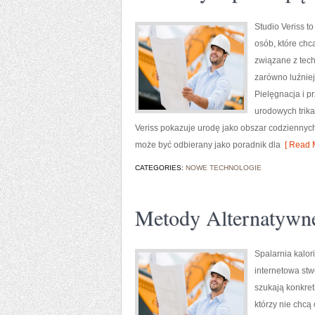
Studio Veriss t
osób, które chc
związane z tech
zarówno luźniej
Pielęgnacja i p
urodowych trika
Veriss pokazuje urodę jako obszar codziennyc
może być odbierany jako poradnik dla
[ Read M
CATEGORIES:
NOWE TECHNOLOGIE
Metody Alternatywn
Spalarnia kalor
internetowa stw
szukają konkret
którzy nie chcą