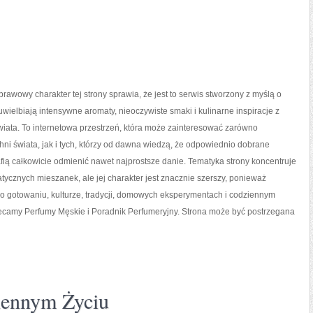
prawowy charakter tej strony sprawia, że jest to serwis stworzony z myślą o
uwielbiają intensywne aromaty, nieoczywiste smaki i kulinarne inspiracje z
wiata. To internetowa przestrzeń, która może zainteresować zarówno
ni świata, jak i tych, którzy od dawna wiedzą, że odpowiednio dobrane
fią całkowicie odmienić nawet najprostsze danie. Tematyka strony koncentruje
tycznych mieszanek, ale jej charakter jest znacznie szerszy, ponieważ
 o gotowaniu, kulturze, tradycji, domowych eksperymentach i codziennym
amy Perfumy Męskie i Poradnik Perfumeryjny. Strona może być postrzegana
ennym Życiu