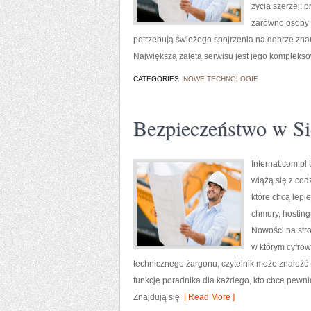
życia szerzej: 
zarówno osoby s
potrzebują świeżego spojrzenia na dobrze zna
Największą zaletą serwisu jest jego kompleks
CATEGORIES:
NOWE TECHNOLOGIE
Bezpieczeństwo w Si
Internat.com.pl
wiążą się z cod
które chcą lepi
chmury, hostin
Nowości na stro
w którym cyfrow
technicznego żargonu, czytelnik może znaleźć 
funkcję poradnika dla każdego, kto chce pewnie
Znajdują się
[ Read More ]