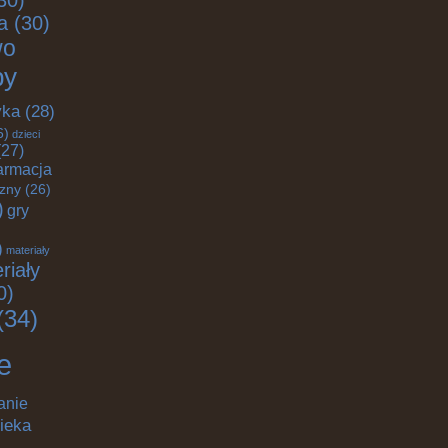
30)
a
(30)
wo
by
yka
(28)
6)
dzieci
27)
armacja
czny
(26)
)
gry
)
materiały
riały
0)
(34)
e
anie
ieka