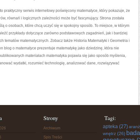
o praktyczny serwis internetowy poświęcony matematyce, który pokazuje, że
orów, równań i logicznych zależności może być fascynujący. Strona została
lą o osobach, które chcą uczyć się w spokojny sposób. To miejsce, w którym
aleźć przykłady dotyczące zarówno podstawowych zagadnień, jak i bardziej
 tematów matematycznych. Zobacz także Historia Matematyki i Geometria i
ten blog o matematyce prezentuje matematykę jako dziedzinę, która nie
W publikowanych materiałach matematyka pojawia się jako sposób myślenia,
anować wydatki, rozumieć technologię, analizować dane, rozwiązywać
a
Strony
Tagi:
apteka
(27)
aranż
2026
Archiwum
bada
wnętrz
(26)
6
Spis Treści