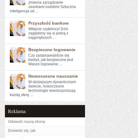
zmienia zarządzanie
zasobami ludzkimi Sztuczna
inteligencja od ...
Przyszłość bankow
Witajcie czytelnicy! Dziś⁤
zagłębimy⁤ się ⁣w jedną z
najgorętszych ...
Bezpieczne logowanie
Czy zastanawialiście się​
kiedyś, jak bezpieczne jest
Wasze logowanie ...
Nowoczesne nauczanie
W ⁢dzisiejszym dynamicznym ​
świecie, nowoczesne
technologie rewolucjonizują
⁤każdą sferę ...
Reklama:
Odwiedź naszą stronę
Dowiedz się, jak