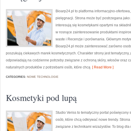
Bioarp24.pl to platforma informacyjno-ofertowa,
pielęgnacji. Strona może być postrzegana jako p
interesują się kosmetykami opartymi na składnik
w rosnące zainteresowanie produktami inspiro
waste i Recenzje i porównania. Głównym motyw
Bioarp24.pl może zainteresować zarówno osoby
poszukują ciekawych marek kosmetycznych. Charakter strony jest tematyczny, 
odpowiadają na codzienne potrzeby związane z ochroną skóry, włosów oraz cał
naturalnych produktów z potrzebami osób, które chcą
[ Read More ]
CATEGORIES:
NOWE TECHNOLOGIE
Kosmetyki pod lupą
Studio Veriss to tematyczny portal poświęcony
osób, które chcą odkrywać nowe trendy. Strona m
związane z technikami wizażystów. To blog dla