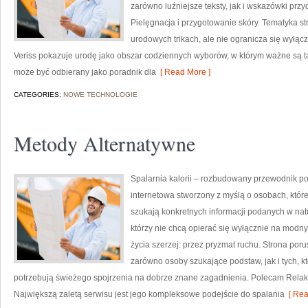
zarówno luźniejsze teksty, jak i wskazówki przy
Pielęgnacja i przygotowanie skóry. Tematyka st
urodowych trikach, ale nie ogranicza się wyłą
Veriss pokazuje urodę jako obszar codziennych wyborów, w którym ważne są ta
może być odbierany jako poradnik dla
[ Read More ]
CATEGORIES:
NOWE TECHNOLOGIE
Metody Alternatywne
Spalarnia kalorii – rozbudowany przewodnik po s
internetowa stworzony z myślą o osobach, które 
szukają konkretnych informacji podanych w natu
którzy nie chcą opierać się wyłącznie na modny
życia szerzej: przez pryzmat ruchu. Strona por
zarówno osoby szukające podstaw, jak i tych, k
potrzebują świeżego spojrzenia na dobrze znane zagadnienia. Polecam Relak
Największą zaletą serwisu jest jego kompleksowe podejście do spalania
[ Rea