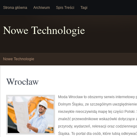
Strona główna
Archiwum
Spis Treści
Tagi
Nowe Technologie
Nowe Technologie
Wrocław
Moda Wrocław to obszerny serwis internetowy
Dolnym Śląsku, ze szczególnym uwzględnieniem
niezwykle nieoczywistą mapę tej części Polski.
znaleźć przewodnikowe wskazówki dotyczące zwied
przyrody, wydarzeń, rekreacji oraz codzienneg
Śląska. To portal dla osób, które lubią odkrywa