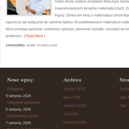
rodzic może znaleźć przykłady dotyczące zaró
zaawansowanych tematów matematycznych. Zoba
Figury. Serwis ten blog o matematyce prezentuj
ogranicza się wyłącznie do szkolnej tablicy. W publikowanych materiałach ma
które pomaga opisywać codzienne sytuacje, planować wydatki, rozumieć tech
problemy i
[ Read More ]
CATEGORIES:
NOWE TECHNOLOGIE
Nowe wpisy:
Archiwa
Stro
Portugalia
sierpień 2026
Arch
9 sierpnia, 2026
lipiec 2026
Spis T
Układanie jadłospisu
czerwiec 2026
Tagi
8 sierpnia, 2026
maj 2026
Rehabilitacja dzieci
kwiecień 2026
7 sierpnia, 2026