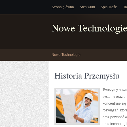
Strona główna
Archiwum
Spis Treści
Ta
Nowe Technologi
Nowe Technologie
Historia Przemysłu
Tworzymy nowoc
systemy oraz ur
koncentruje się
rozwiązań, któr
oraz pewność w
oraz technologi