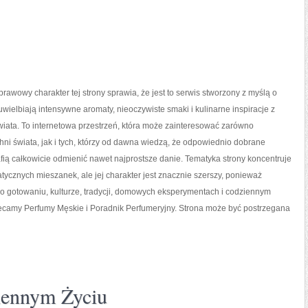
prawowy charakter tej strony sprawia, że jest to serwis stworzony z myślą o
uwielbiają intensywne aromaty, nieoczywiste smaki i kulinarne inspiracje z
wiata. To internetowa przestrzeń, która może zainteresować zarówno
ni świata, jak i tych, którzy od dawna wiedzą, że odpowiednio dobrane
fią całkowicie odmienić nawet najprostsze danie. Tematyka strony koncentruje
tycznych mieszanek, ale jej charakter jest znacznie szerszy, ponieważ
 o gotowaniu, kulturze, tradycji, domowych eksperymentach i codziennym
amy Perfumy Męskie i Poradnik Perfumeryjny. Strona może być postrzegana
ennym Życiu