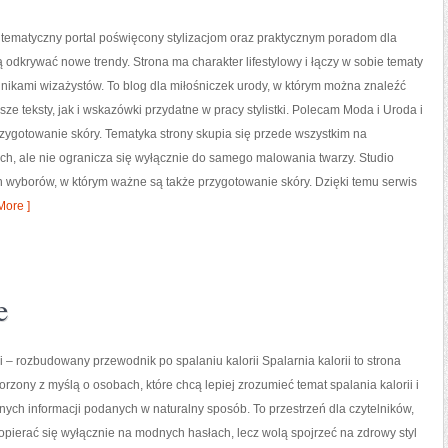
o tematyczny portal poświęcony stylizacjom oraz praktycznym poradom dla
ą odkrywać nowe trendy. Strona ma charakter lifestylowy i łączy w sobie tematy
nikami wizażystów. To blog dla miłośniczek urody, w którym można znaleźć
sze teksty, jak i wskazówki przydatne w pracy stylistki. Polecam Moda i Uroda i
rzygotowanie skóry. Tematyka strony skupia się przede wszystkim na
ch, ale nie ogranicza się wyłącznie do samego malowania twarzy. Studio
h wyborów, w którym ważne są także przygotowanie skóry. Dzięki temu serwis
ore ]
e
ii – rozbudowany przewodnik po spalaniu kalorii Spalarnia kalorii to strona
orzony z myślą o osobach, które chcą lepiej zrozumieć temat spalania kalorii i
nych informacji podanych w naturalny sposób. To przestrzeń dla czytelników,
 opierać się wyłącznie na modnych hasłach, lecz wolą spojrzeć na zdrowy styl