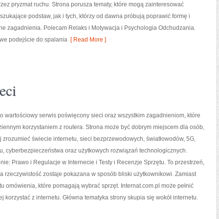
przez pryzmat ruchu. Strona porusza tematy, które mogą zainteresować
zukające podstaw, jak i tych, którzy od dawna próbują poprawić formę i
ne zagadnienia. Polecam Relaks i Motywacja i Psychologia Odchudzania.
owe podejście do spalania
[ Read More ]
eci
 to wartościowy serwis poświęcony sieci oraz wszystkim zagadnieniom, które
ziennym korzystaniem z routera. Strona może być dobrym miejscem dla osób,
ej zrozumieć świecie internetu, sieci bezprzewodowych, światłowodów, 5G,
gu, cyberbezpieczeństwa oraz użytkowych rozwiązań technologicznych.
nie: Prawo i Regulacje w Internecie i Testy i Recenzje Sprzętu. To przestrzeń,
a rzeczywistość zostaje pokazana w sposób bliski użytkownikowi. Zamiast
tu omówienia, które pomagają wybrać sprzęt. Internat.com.pl może pełnić
j korzystać z internetu. Główna tematyka strony skupia się wokół internetu.