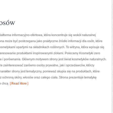
łosów
platforma informacyjno-ofertowa, która koncentruje się wokół naturalnej
rona może być postrzegana jako praktyczne źródło informacji dla osób, które
kosmetykami opartymi na składnikach roślinnych. To witryna, która wpisuje się
teresowanie produktami inspirowanymi ziołami. Polecamy Kosmetyki zero
je i porównania. Głównym motywem strony jest świat kosmetyków naturalnych.
że zainteresować zarówno osoby prywatne, jak i sprzedawców, którzy
akter strony jest tematyczny, ponieważ skupia się na produktach, które
 ochroną skóry, włosów oraz całego ciała. Strona prezentuje tematykę
e chcą
[ Read More ]