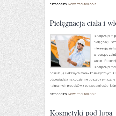
CATEGORIES:
NOWE TECHNOLOGIE
Pielęgnacja ciała i w
Bioarp24.pl to 
pielęgnacji. St
interesują się 
w rosnące zain
waste i Recenz
Bioarp24.pl mo
poszukują ciekawych marek kosmetycznych. Char
odpowiadają na codzienne potrzeby związane z
naturalnych produktów z potrzebami osób, któr
CATEGORIES:
NOWE TECHNOLOGIE
Kosmetyki pod lupą