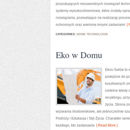
poszukujących niezawodnych rozwiązań techni
systemy wysokociśnieniowe, które zostały op
rozwiązania, pozwalające na realizację proce
ochronnych oraz wieloma innymi zadaniami
[ 
CATEGORIES:
NOWE TECHNOLOGIE
Eko w Domu
Ekos-Sułów to w
podejście do pr
kosztownych zmi
rzetelne teksty
recyklingu, prz
życia. Strona 
wyzwania środowiskowe, ale jednocześnie szuk
Podróży i Edukacja i Styl Życia. Charakter se
każdego, kto zastanawia
[ Read More ]