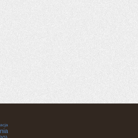
acja
nia