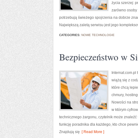
życia szerzej: 
zarówno osoby s
potrzebują świeżego spojrzenia na dobrze zna
Największą zaletą serwisu jest jego kompleks
CATEGORIES:
NOWE TECHNOLOGIE
Bezpieczeństwo w Si
Internat.com.pl
wiążą się z cod
które chcą lepi
chmury, hostin
Nowości na stro
w którym cyfrow
technicznego żargonu, czytelnik może znaleźć 
funkcję poradnika dla każdego, kto chce pewnie
Znajdują się
[ Read More ]