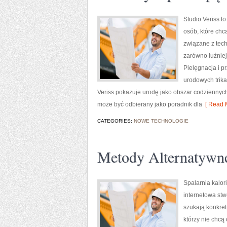
Studio Veriss t
osób, które chc
związane z tech
zarówno luźniej
Pielęgnacja i p
urodowych trika
Veriss pokazuje urodę jako obszar codziennyc
może być odbierany jako poradnik dla
[ Read M
CATEGORIES:
NOWE TECHNOLOGIE
Metody Alternatywn
Spalarnia kalor
internetowa stw
szukają konkret
którzy nie chcą