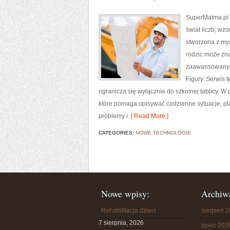
SuperMatma.pl t
świat liczb, wz
stworzona z myś
rodzic może zn
zaawansowanych
Figury. Serwis 
ogranicza się wyłącznie do szkolnej tablicy. 
które pomaga opisywać codzienne sytuacje, pl
problemy i
[ Read More ]
CATEGORIES:
NOWE TECHNOLOGIE
Nowe wpisy:
Archiw
Rehabilitacja dzieci
sierpień 
7 sierpnia, 2026
lipiec 202