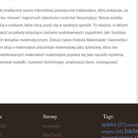
o praktyczny serwis internetowy poświęcony matematyce, który pokazuje, że
orów, równań i logicznych zależności może być fascynujący. Strona została
lą o osobach, które chcą uczyć się w spokojny sposób. To miejsce, w którym
aleźć przykłady dotyczące zarówno podstawowych zagadnień, jak i bardziej
 tematów matematycznych. Zobacz także Historia Matematyki i Geometria i
ten blog o matematyce prezentuje matematykę jako dziedzinę, która nie
W publikowanych materiałach matematyka pojawia się jako sposób myślenia,
anować wydatki, rozumieć technologię, analizować dane, rozwiązywać
a
Strony
Tagi:
apteka
(27)
aranż
2026
Archiwum
bada
wnętrz
(26)
6
Spis Treści