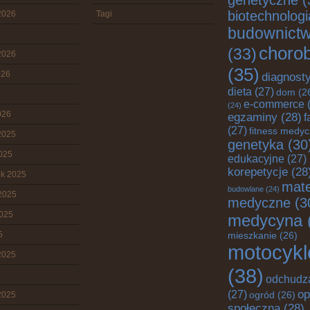
genetyczne
(
biotechnologi
2026
Tagi
budownict
choro
(33)
2026
(35)
026
diagnost
dieta
(27)
dom
(2
e-commerce
(
(24)
026
egzaminy
(28)
f
(27)
fitness medy
2025
genetyka
(30
2025
edukacyjne
(27)
korepetycje
(28
ik 2025
mate
budowlane
(24)
2025
medyczne
(3
2025
medycyna
5
mieszkanie
(26)
motocykl
2025
(38)
odchudz
op
(27)
2025
ogród
(26)
społeczna
(28)