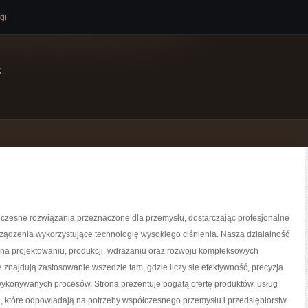
gi
e
zesne rozwiązania przeznaczone dla przemysłu, dostarczając profesjonalne
ządzenia wykorzystujące technologię wysokiego ciśnienia. Nasza działalność
 na projektowaniu, produkcji, wdrażaniu oraz rozwoju kompleksowych
e znajdują zastosowanie wszędzie tam, gdzie liczy się efektywność, precyzja
ykonywanych procesów. Strona prezentuje bogatą ofertę produktów, usług
i, które odpowiadają na potrzeby współczesnego przemysłu i przedsiębiorstw