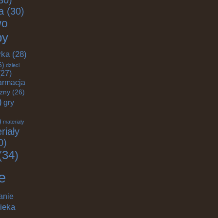
30)
a
(30)
wo
by
yka
(28)
6)
dzieci
27)
armacja
czny
(26)
)
gry
)
materiały
riały
0)
(34)
e
anie
ieka