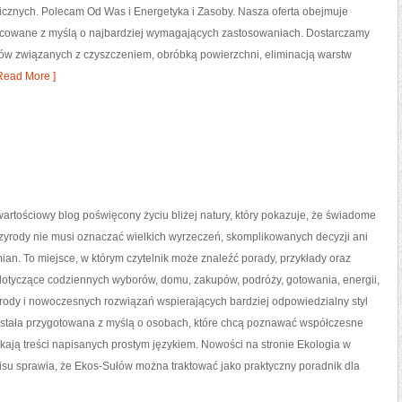
cznych. Polecam Od Was i Energetyka i Zasoby. Nasza oferta obejmuje
racowane z myślą o najbardziej wymagających zastosowaniach. Dostarczamy
sów związanych z czyszczeniem, obróbką powierzchni, eliminacją warstw
Read More ]
artościowy blog poświęcony życiu bliżej natury, który pokazuje, że świadome
zyrody nie musi oznaczać wielkich wyrzeczeń, skomplikowanych decyzji ani
an. To miejsce, w którym czytelnik może znaleźć porady, przykłady oraz
 dotyczące codziennych wyborów, domu, zakupów, podróży, gotowania, energii,
yrody i nowoczesnych rozwiązań wspierających bardziej odpowiedzialny styl
została przygotowana z myślą o osobach, które chcą poznawać współczesne
ają treści napisanych prostym językiem. Nowości na stronie Ekologia w
rwisu sprawia, że Ekos-Sułów można traktować jako praktyczny poradnik dla