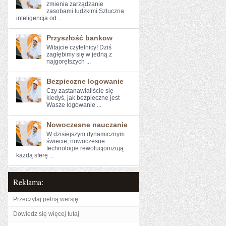
zmienia zarządzanie
zasobami ludzkimi Sztuczna
inteligencja od ...
Przyszłość bankow
Witajcie czytelnicy! Dziś⁤
zagłębimy⁤ się ⁣w jedną z
najgorętszych ...
Bezpieczne logowanie
Czy zastanawialiście się​
kiedyś, jak bezpieczne jest
Wasze logowanie ...
Nowoczesne nauczanie
W ⁢dzisiejszym dynamicznym ​
świecie, nowoczesne
technologie rewolucjonizują
⁤każdą sferę ...
Reklama:
Przeczytaj pełną wersję
Dowiedz się więcej tutaj