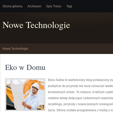
Strona główna
Archiwum
Spis Treści
Tagi
Nowe Technologie
Nowe Technologie
Eko w Domu
Ekos-Sułów to wartościowy blog poświęcony życ
podejście do przyrody nie musi oznaczać wielk
kosztownych zmian. To miejsce, w którym czyte
rzetelne teksty dotyczące codziennych wyborów
recyklingu, przyrody i nowoczesnych rozwiązań
życia. Strona została przygotowana z myślą o